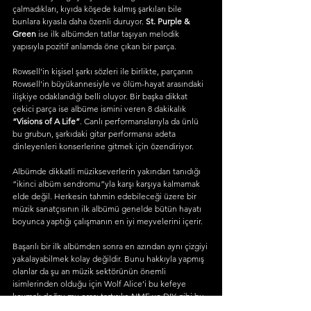
çalmadıkları, kıyıda köşede kalmış şarkıları bile 
bunlara kıyasla daha özenli duruyor. 
St. Purple & 
Green
 ise ilk albümden tatlar taşıyan melodik 
yapısıyla pozitif anlamda öne çıkan bir parça.
Rowsell’in kişisel şarkı sözleri ile birlikte, parçanın 
Rowsell'in büyükannesiyle ve ölüm-hayat arasındaki 
ilişkiye odaklandığı belli oluyor. Bir başka dikkat 
çekici parça ise albüme ismini veren 8 dakikalık 
“Visions of A Life”
. Canlı performanslarıyla da ünlü 
bu grubun, şarkıdaki gitar performansı adeta 
dinleyenleri konserlerine gitmek için özendiriyor.
Albümde dikkatli müzikseverlerin yakından tanıdığı 
“ikinci albüm sendromu”yla karşı karşıya kalmamak 
elde değil. Herkesin tahmin edebileceği üzere bir 
müzik sanatçısının ilk albümü genelde bütün hayatı 
boyunca yaptığı çalışmanın en iyi meyvelerini içerir.
Başarılı bir ilk albümden sonra en azından aynı çizgiyi 
yakalayabilmek kolay değildir. Bunu hakkıyla yapmış 
olanlar da şu an müzik sektörünün önemli 
isimlerinden olduğu için Wolf Alice’i bu kefeye 
koymak doğru mu orası tartışılır. NME ve DIY gibi bu 
albüme 5 yıldız veren İngiliz otoriteleri, haliyle grubu 