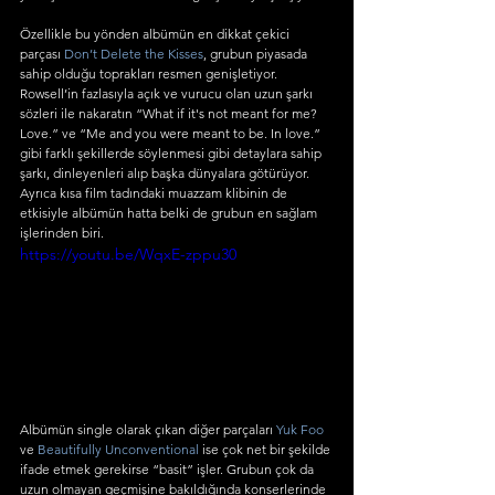
Özellikle bu yönden albümün en dikkat çekici 
parçası 
Don’t Delete the Kisses
, grubun piyasada 
sahip olduğu toprakları resmen genişletiyor. 
Rowsell’in fazlasıyla açık ve vurucu olan uzun şarkı 
sözleri ile nakaratın “What if it's not meant for me? 
Love.” ve “Me and you were meant to be. In love.” 
gibi farklı şekillerde söylenmesi gibi detaylara sahip 
şarkı, dinleyenleri alıp başka dünyalara götürüyor. 
Ayrıca kısa film tadındaki muazzam klibinin de 
etkisiyle albümün hatta belki de grubun en sağlam 
işlerinden biri.
https://youtu.be/WqxE-zppu30
Albümün single olarak çıkan diğer parçaları 
Yuk Foo 
ve 
Beautifully Unconventional
 ise çok net bir şekilde 
ifade etmek gerekirse “basit” işler. Grubun çok da 
uzun olmayan geçmişine bakıldığında konserlerinde 