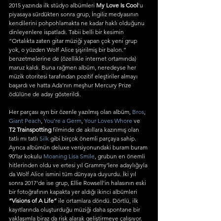
2015 yazında ilk stüdyo albümleri 
My Love Is Cool
'u 
piyasaya sürdükten sonra grup, İngiliz medyasının 
kendilerini pohpohlamakta ne kadar haklı olduğunu 
dinleyenlere ispatladı. Tabii belli bir kesimin 
“Ortalıkta zaten gitar müziği yapan çok yeni grup 
yok, o yüzden Wolf Alice şişirilmiş bir balon.” 
benzetmelerine de (özellikle internet ortamında) 
maruz kaldı. Buna rağmen albüm, neredeyse her 
müzik otoritesi tarafından pozitif eleştiriler almayı 
başardı ve hatta Ada’nın meşhur Mercury Prize 
ödülüne de aday gösterildi.
Her parçası ayrı bir özenle yazılmış olan albüm, 
Bros
, 
Giant Peach
, 
You’re a Germ
, 
Your Loves Whore 
ve 
T2 Trainspotting
 filminde de akıllara kazınmış olan 
tatlı mı tatlı 
Silk
 gibi birçok önemli parçaya sahip. 
Ayrıca albümün deluxe versiyonundaki buram buram 
90’lar kokulu 
Moaning Lisa Smile
, grubun en önemli 
hitlerinden oldu ve ertesi yıl Grammy’lere adaylığıyla 
da Wolf Alice ismini tüm dünyaya duyurdu. İki yıl 
sonra 2017’de ise grup, Ellie Rowsell’in halasının eski 
bir fotoğrafının kapakta yer aldığı ikinci albümleri 
“Visions of A Life”
 ile ortamlara döndü. Dörtlü, ilk 
kayıtlarında oluşturduğu müziği daha spontane bir 
yaklaşımla biraz da risk alarak geliştirmeye çalışıyor.