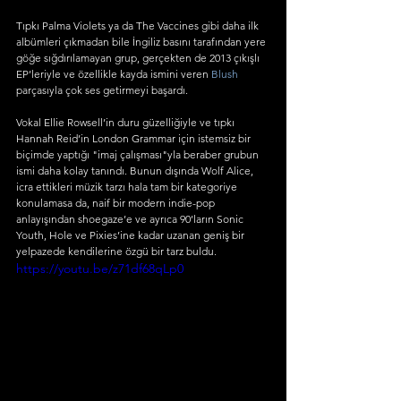
Tıpkı Palma Violets ya da The Vaccines gibi daha ilk 
albümleri çıkmadan bile İngiliz basını tarafından yere 
göğe sığdırılamayan grup, gerçekten de 2013 çıkışlı 
EP’leriyle ve özellikle kayda ismini veren 
Blush 
parçasıyla çok ses getirmeyi başardı.
Vokal Ellie Rowsell’in duru güzelliğiyle ve tıpkı 
Hannah Reid’in London Grammar için istemsiz bir 
biçimde yaptığı "imaj çalışması"yla beraber grubun 
ismi daha kolay tanındı. Bunun dışında Wolf Alice, 
icra ettikleri müzik tarzı hala tam bir kategoriye 
konulamasa da, naif bir modern indie-pop 
anlayışından shoegaze’e ve ayrıca 90’ların Sonic 
Youth, Hole ve Pixies’ine kadar uzanan geniş bir 
yelpazede kendilerine özgü bir tarz buldu.
https://youtu.be/z71df68qLp0