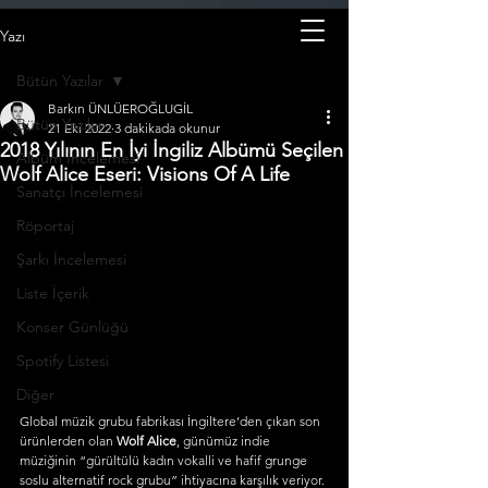
Yazı
Bütün Yazılar
Barkın ÜNLÜEROĞLUGİL
Bütün Yazılar
21 Eki 2022
3 dakikada okunur
2018 Yılının En İyi İngiliz Albümü Seçilen
Albüm İncelemesi
Wolf Alice Eseri: Visions Of A Life
Sanatçı İncelemesi
Röportaj
Şarkı İncelemesi
Liste İçerik
Konser Günlüğü
Spotify Listesi
Diğer
Global müzik grubu fabrikası İngiltere’den çıkan son 
ürünlerden olan 
Wolf Alice
, günümüz indie 
müziğinin “gürültülü kadın vokalli ve hafif grunge 
soslu alternatif rock grubu” ihtiyacına karşılık veriyor.