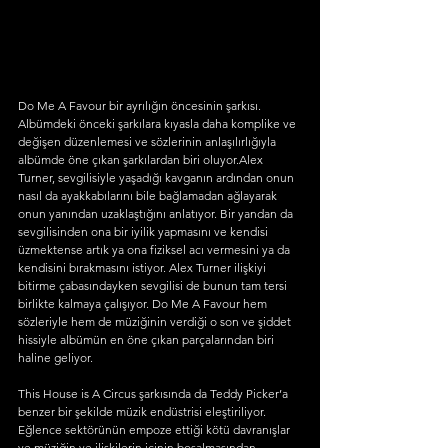
Do Me A Favour bir ayrılığın öncesinin şarkısı. 
Albümdeki önceki şarkılara kıyasla daha komplike ve 
değişen düzenlemesi ve sözlerinin anlaşılırlığıyla 
albümde öne çıkan şarkılardan biri oluyor.Alex 
Turner, sevgilisiyle yaşadığı kavganın ardından onun 
nasıl da ayakkabılarını bile bağlamadan ağlayarak 
onun yanından uzaklaştığını anlatıyor. Bir yandan da 
sevgilisinden ona bir iyilik yapmasını ve kendisi 
üzmektense artık ya ona fiziksel acı vermesini ya da 
kendisini bırakmasını istiyor. Alex Turner ilişkiyi 
bitirme çabasındayken sevgilisi de bunun tam tersi 
birlikte kalmaya çalışıyor. Do Me A Favour hem 
sözleriyle hem de müziğinin verdiği o son ve şiddet 
hissiyle albümün en öne çıkan parçalarından biri 
haline geliyor. 
This House is A Circus şarkısında da Teddy Picker’a 
benzer bir şekilde müzik endüstrisi eleştiriliyor. 
Eğlence sektörünün empoze ettiği kötü davranışlar 
ve müziğin ve ilişkilerin içinin boşalmasından 