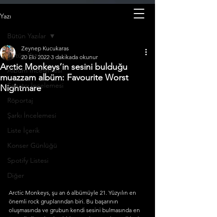
Yazı
Bütün Yazılar
Zeynep Kucukaras
Bütün Yazılar
20 Eki 2022
3 dakikada okunur
Arctic Monkeys’in sesini bulduğu
Albüm İncelemesi
muazzam albüm: Favourite Worst
Sanatçı İncelemesi
Nightmare
Röportaj
Şarkı İncelemesi
Liste İçerik
Konser Günlüğü
Spotify Listesi
Diğer
Arctic Monkeys, şu an 6 albümüyle 21. Yüzyılın en 
önemli rock gruplarından biri. Bu başarının 
oluşmasında ve grubun kendi sesini bulmasında en 