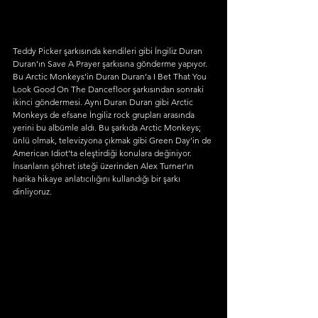
Teddy Picker şarkısında kendileri gibi İngiliz Duran 
Duran’ın Save A Prayer şarkısına gönderme yapıyor. 
Bu Arctic Monkeys’in Duran Duran’a I Bet That You 
Look Good On The Dancefloor şarkısından sonraki 
ikinci göndermesi. Aynı Duran Duran gibi Arctic 
Monkeys de efsane İngiliz rock grupları arasında 
yerini bu albümle aldı. Bu şarkıda Arctic Monkeys; 
ünlü olmak, televizyona çıkmak gibi Green Day’in de 
American Idiot’ta eleştirdiği konulara değiniyor. 
İnsanların şöhret isteği üzerinden Alex Turner’ın 
harika hikaye anlatıcılığını kullandığı bir şarkı 
dinliyoruz.