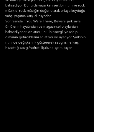
bahşediyor. Bunu da yaparken sert bir ritim ve rock 
müzikle, rock müziğin değer olarak ortaya koyduğu 
vahşi yaşama karşı duruyorlar. 
Sonrasında If You Were There, Beware şarkısıyla 
ünlülerin hayatından ve magazinsel olaylardan 
bahsediyorlar. Anlatıcı, ünlü bir sevgiliye sahip 
olmanın getirdiklerini anlatıyor ve uyarıyor. Şarkının 
ritmi de değişkenlik göstererek sevgilisine karşı 
hissettiği sevgi/nefret ilişkisine ışık tutuyor. 