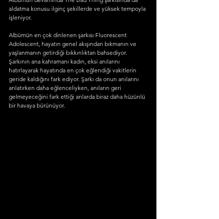
aldatma konusu ilginç şekillerde ve yüksek tempoyla 
işleniyor. 
Albümün en çok dinlenen şarkısı Fluorescent 
Adolescent, hayatın genel akışından bıkmanın ve 
yaşlanmanın getirdiği bıkkınlıktan bahsediyor. 
Şarkının ana kahramanı kadın, eksi anılarını 
hatırlayarak hayatında en çok eğlendiği vakitlerin 
geride kaldığını fark ediyor. Şarkı da onun anılarını 
anlatırken daha eğlenceliyken, anıların geri 
gelmeyeceğini fark ettiği anlarda biraz daha hüzünlü 
bir havaya bürünüyor. 