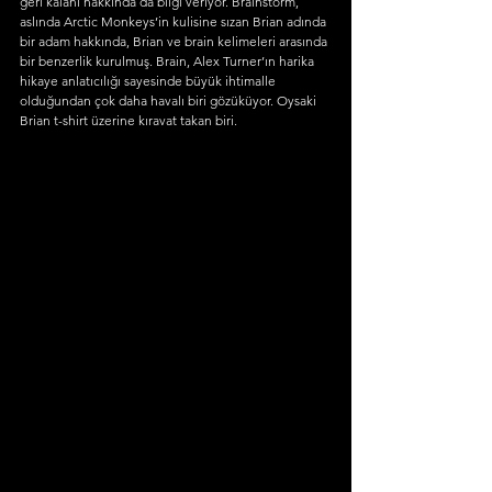
geri kalanı hakkında da bilgi veriyor. Brainstorm, 
aslında Arctic Monkeys’in kulisine sızan Brian adında 
bir adam hakkında, Brian ve brain kelimeleri arasında 
bir benzerlik kurulmuş. Brain, Alex Turner’ın harika 
hikaye anlatıcılığı sayesinde büyük ihtimalle 
olduğundan çok daha havalı biri gözüküyor. Oysaki 
Brian t-shirt üzerine kıravat takan biri. 