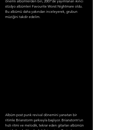
önemli albümlerden biri, 2007’de yayımlanan ikinci 
stüdyo albümleri Favourite Worst Nightmare oldu. 
Bu albümü daha yakından inceleyerek, grubun 
müziğini takdir edelim. 
Albüm post punk revival dönemini yansıtan bir 
ritimle Brianstorm şarkısıyla başlıyor. Brianstorm’un 
hızlı ritmi ve melodik, tekrar eden gitarları albümün 