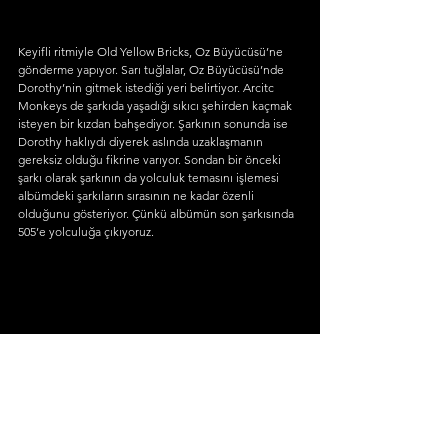
Keyifli ritmiyle Old Yellow Bricks, Oz Büyücüsü’ne 
gönderme yapıyor. Sarı tuğlalar, Oz Büyücüsü’nde 
Dorothy’nin gitmek istediği yeri belirtiyor. Arcitc 
Monkeys de şarkıda yaşadığı sıkıcı şehirden kaçmak 
isteyen bir kızdan bahşediyor. Şarkının sonunda ise 
Dorothy haklıydı diyerek aslında uzaklaşmanın 
gereksiz olduğu fikrine varıyor. Sondan bir önceki 
şarkı olarak şarkının da yolculuk temasını işlemesi 
albümdeki şarkıların sırasının ne kadar özenli 
olduğunu gösteriyor. Çünkü albümün son şarkısında 
505’e yolculuğa çıkıyoruz. 