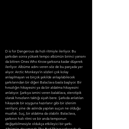
D is for Dangerous da hızlı ritmiyle ilerliyor. Bu 
şarkıdan sonra yüksek tempo albümün birinci yarısını 
da bitiren Ones Who Know şarkısına kadar düşerek 
ilerliyor. Albüme adını veren söz de bu parçada yer 
alıyor. Arctic Monkeys’in sözleri çok kolay 
anlaşılmayan ve birçok şekilde anlaşılabilecek 
şarkılarından bir diğeri Balaclava basla başlıyor. Bir 
hırsızlığın hikayesini ya da bir aldatma hikayesini 
anlatıyor. Şarkıya ismini veren balaklava, sterotipik 
olarak hırsızların taktığı siyah bere. Şarkıda anlatılan 
hikayede bir soyguna hazırlanır gibi bir izlenim 
veriliyor, yine de aslında yapılan suçun ne olduğu 
muallak. Suç, bir aldatma da olabilir. Balaclava, 
şarkının hızlı ritmi ve bir anda temponun 
değişebilmesiyle oldukça etkileyici bir şarkı. 
Albümün devamında The Bad Thing şarkısında da 