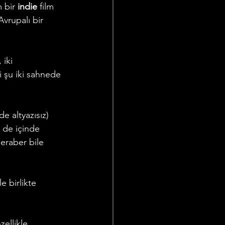
 bir 
indie
 film 
vrupalı bir 
 iki 
i şu iki sahnede 
e altyazısız) 
 de içinde 
eraber bile 
le birlikte 
ellikle 