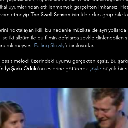
zikal uyumlarından etkilenmemek gerçekten imkansız. Hatt
evam etmeyip 
The Swell Season
 isimli bir duo grup bile 
ilerini noktalayan ikili, bu nedenle müzikte de ayrı yollard
a ise iki albüm ile bu filmin defalarca zevkle dinlenebilen
nemli meyvesi 
Falling Slowly
’i bırakıyorlar. 
basit melodi üzerindeki uyumu gerçekten eşsiz. Bu şarkı il
n İyi Şarkı Ödülü
’nü evlerine götürerek 
şöyle
 büyük bir s