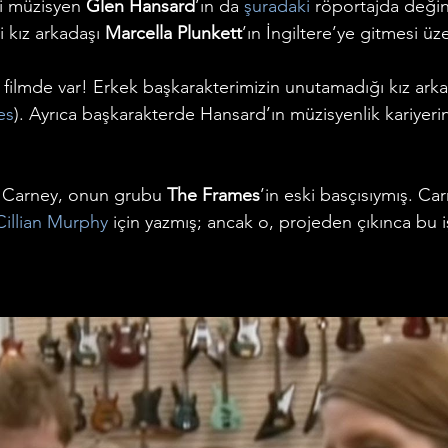
i müzisyen 
Glen Hansard
’ın da 
şuradaki
 röportajda değin
 kız arkadaşı 
Marcella Plunkett
’ın İngiltere’ye gitmesi üze
 filmde var! Erkek başkarakterimizin unutamadığı kız arka
es
). Ayrıca başkarakterde Hansard’ın müzisyenlik kariyer
i Carney, onun grubu 
The Frames
’in eski basçısıymış. Ca
Cillian Murphy
 için yazmış; ancak o, projeden çıkınca bu 
.