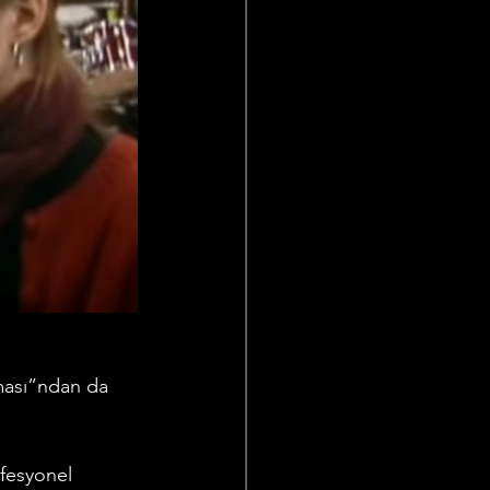
rması”ndan da 
fesyonel 