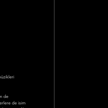
üzikleri 
em de 
rlere de isim 