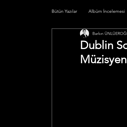
Bütün Yazılar
Albüm İncelemesi
Barkın ÜNLÜEROĞ
Konser Günlüğü
Spotify Li
Dublin So
Müzisyen 