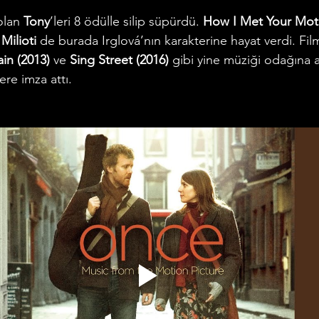
olan 
Tony
’leri 8 ödülle silip süpürdü. 
How I Met Your Mot
 Milioti
 de burada Irglová’nın karakterine hayat verdi. Fi
in (2013) 
ve
 Sing Street (2016)
 gibi yine müziği odağına a
lere imza attı.