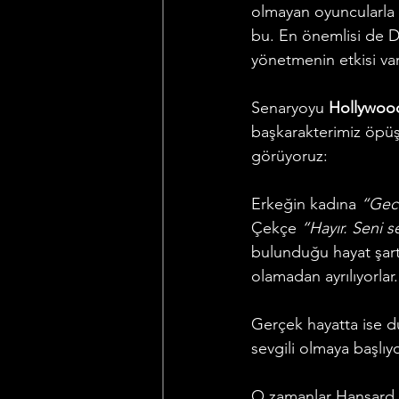
olmayan oyuncularla 1
bu. En önemlisi de D
yönetmenin etkisi var
Senaryoyu 
Hollywoo
başkarakterimiz öpüşm
görüyoruz: 
Erkeğin kadına 
“Gece
Çekçe 
“Hayır. Seni s
bulunduğu hayat şart
olamadan ayrılıyorlar.
Gerçek hayatta ise d
sevgili olmaya başlıyo
O zamanlar Hansard 3