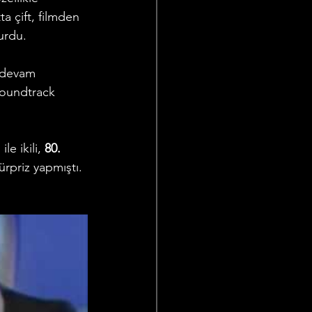
a çift, filmden 
kurdu.
a devam 
 soundtrack 
e ikili, 
80. 
ürpriz yapmıştı.