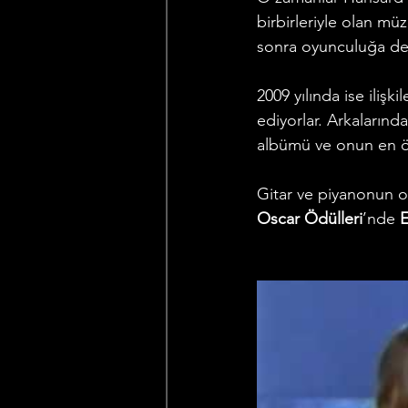
birbirleriyle olan mü
sonra oyunculuğa d
2009 yılında ise ilişk
ediyorlar. Arkalarınd
albümü ve onun en ö
Gitar ve piyanonun o 
Oscar Ödülleri
’nde 
E