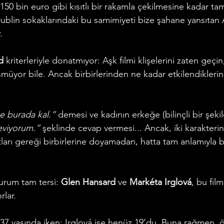
50 bin euro gibi kısıtlı bir rakamla çekilmesine kadar tam
ublin sokaklarındaki bu samimiyeti bize şahane yansıtan A
.
d
 kriterleriyle donatmıyor: Aşk filmi klişelerini zaten geçin,
üyor bile. Ancak birbirlerinden ne kadar etkilendiklerin
 burada kal.”
 demesi ve kadının erkeğe (bilinçli bir şekild
eviyorum.” 
şeklinde cevap vermesi... Ancak, iki karakterin
ları gereği birbirlerine doyamadan, hatta tam anlamıyla b
urum tam tersi: 
Glen Hansard
 ve 
Markéta Irglová
, bu film
rlar. 
7 yaşında iken; Irglová ise henüz 19’du. Buna rağmen, öz