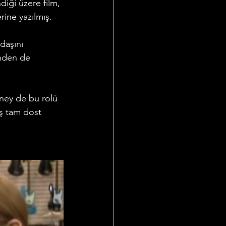
diği üzere film, 
rine yazılmış.
daşını 
inden de 
rney de bu rolü 
iş tam dost 