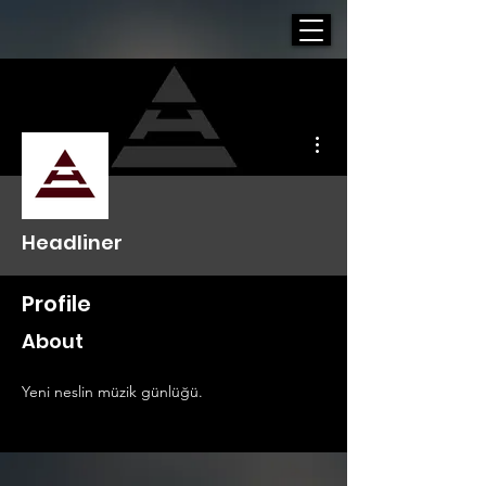
More actions
Headliner
Profile
About
Yeni neslin müzik günlüğü.