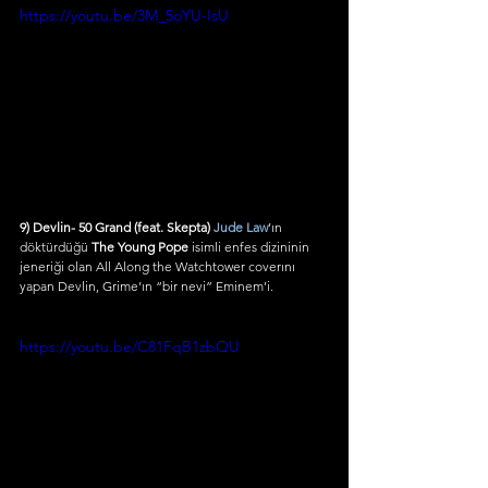
https://youtu.be/3M_5oYU-IsU
9) Devlin- 50 Grand (feat. Skepta) 
Jude Law
’ın 
döktürdüğü 
The Young Pope
 isimli enfes dizininin 
jeneriği olan All Along the Watchtower coverını 
yapan Devlin, Grime’ın “bir nevi” Eminem’i.
https://youtu.be/C81FqB1zbQU