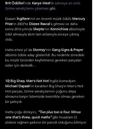
Brit Ödülleri
’nde 
Kanye West
’in 
sahneye en ünlü 
Grime sanatçılarını çıkarması 
gibi.
Esasen 
İngiltere
’nin en önemli müzik ödülü 
Mercury 
Prize
’ın 2003’te 
Dizzee Rascal
’a gitmesi ve daha 
sonra 2016 yılında 
Skepta
’nın 
Konnichiwa 
albümüyle 
ödül almasıyla akım tam anlamıyla zirveye çıkmış 
oldu.
Hatta ertesi yıl da 
Stormzy
’nin 
Gang Signs & Prayer 
albümü ödüle aday gösterildi. Bu nedenle zirvedeki 
bu müzik türünden keşfetmeniz gereken parçaları 
sizler için derledik...
10) Big Shaq- Man's Not Hot
 İngiliz komedyen 
Michael Dapaah
’ın karakteri Big Shaq’ın Man's Not 
Hot parçası, Grime sanatçılarının çoğunu alaya 
almasına karşın listemizde kesinlikle olması gereken 
bir şarkıydı. 
Hatta çoğu dinleyici, 
“Two plus two is four. Minus 
one that's three, quick maths”
 gibi muazzam (!) 
sözlere rağmen şarkının bir parodi olduğunu bilmiyor.