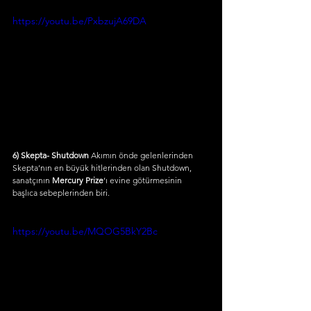
https://youtu.be/PxbzujA69DA
6) Skepta- Shutdown
 Akımın önde gelenlerinden 
Skepta’nın en büyük hitlerinden olan Shutdown, 
sanatçının 
Mercury Prize
’ı evine götürmesinin 
başlıca sebeplerinden biri.
https://youtu.be/MQOG5BkY2Bc