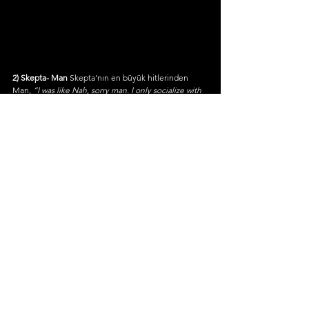
2) Skepta- Man
 Skepta’nın en büyük hitlerinden 
Man,
 “I was like Nah, sorry man. I only socialize with 
the crew and the gang.”
 ve 
“My mum don't know 
your mum. Stop telling man you're my cousin”
 gibi 
sözleriyle adeta akıllardan çıkmıyor.
https://youtu.be/sOhxPhqzMwg
1) Stormzy- Shut Up
 Stormzy, canlı olarak 