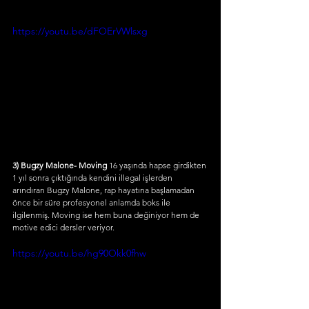
https://youtu.be/dFOErVWlsxg
3) Bugzy Malone- Moving
 16 yaşında hapse girdikten 
1 yıl sonra çıktığında kendini illegal işlerden 
arındıran Bugzy Malone, rap hayatına başlamadan 
önce bir süre profesyonel anlamda boks ile 
ilgilenmiş. Moving ise hem buna değiniyor hem de 
motive edici dersler veriyor.
https://youtu.be/hg90Okk0fhw