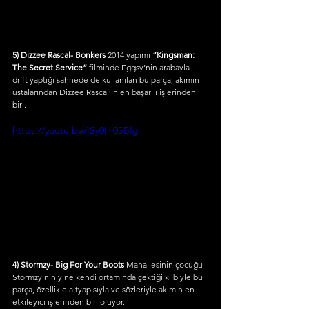
5) Dizzee Rascal- Bonkers
 2014 yapımı 
“Kingsman: 
The Secret Service”
 filminde Eggsy’nin arabayla 
drift yaptığı sahnede de kullanılan bu parça, akımın 
ustalarından Dizzee Rascal’ın en başarılı işlerinden 
biri.
https://youtu.be/ISy0Hl0SBfg
4) Stormzy- Big For Your Boots
 Mahallesinin çocuğu 
Stormzy’nin yine kendi ortamında çektiği klibiyle bu 
parça, özellikle altyapısıyla ve sözleriyle akımın en 
etkileyici işlerinden biri oluyor.