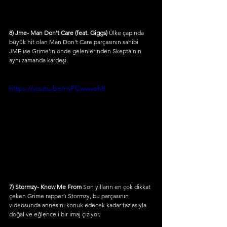
8) Jme- Man Don't Care (feat. Giggs)
 Ülke çapında 
büyük hit olan Man Don't Care parçasının sahibi 
JME ise Grime’ın önde gelenlerinden Skepta’nın 
aynı zamanda kardeşi.
https://youtu.be/rivFCwwvoh8
7) Stormzy- Know Me From
 Son yılların en çok dikkat 
çeken Grime rapper’ı Stormzy, bu parçasının 
videosunda annesini konuk edecek kadar fazlasıyla 
doğal ve eğlenceli bir imaj çiziyor.