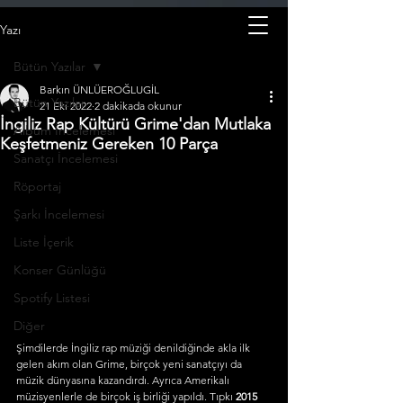
Yazı
Bütün Yazılar
Barkın ÜNLÜEROĞLUGİL
Bütün Yazılar
21 Eki 2022
2 dakikada okunur
İngiliz Rap Kültürü Grime'dan Mutlaka
Albüm İncelemesi
Keşfetmeniz Gereken 10 Parça
Sanatçı İncelemesi
Röportaj
Şarkı İncelemesi
Liste İçerik
Konser Günlüğü
Spotify Listesi
Diğer
Şimdilerde İngiliz rap müziği denildiğinde akla ilk 
gelen akım olan Grime, birçok yeni sanatçıyı da 
müzik dünyasına kazandırdı. Ayrıca Amerikalı 
müzisyenlerle de birçok iş birliği yapıldı. Tıpkı 
2015 