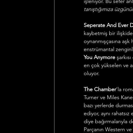
işleniyor. Bu sefer anla
tanıştığımıza üzgünü
Seperate And Ever 
kaybetmiş bir ilişkide
oynanmışçasına aşk hik
enstrümantal zenginl
You Anymore 
şarkısı
en çok yükselen ve aç
oluyor. 
The Chamber
’la rom
Turner ve Miles Kane 
bazı yerlerde durması
ediyor, aynı rahatsız 
diye bağırmalarıyla 
Parçanın Western ve 