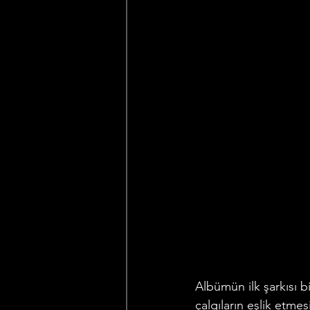
Albümün ilk şarkısı b
çalgıların eşlik etme