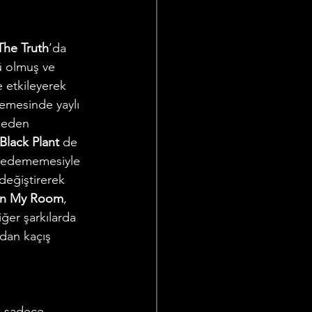
The Truth
’da 
lü olmuş ve 
 etkileyerek 
emesinde yaylı 
k eden 
Black Plant
 de 
et edememesiyle 
değiştirerek 
In My Room
, 
ğer şarkılarda 
dan kaçış 
ak sadece 