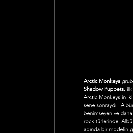
Arctic Monkeys
 grub
Shadow Puppets
, il
Arctic Monkeys’in ik
sene sonraydı.  Albüm
benimseyen ve daha o
rock türlerinde. Alb
adında bir modelin g