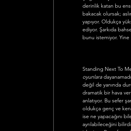
derinlik katan bu en
bakacak olursak; asl
yapıyor. Oldukça yük
ediyor. Şarkıda bahse
bunu istemiyor. Yine 
Standing Next To Me, b
oyunlara
 dayanamadığı
değil de yanında duru
dramatik bir hava ver
anlatıyor. Bu sefer şa
oldukça genç ve kendi
ise ne yapacağını bi
ayrılabileceğini bil