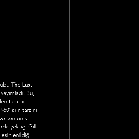
rubu 
The Last 
a yayımladı. Bu, 
en tam bir 
0’ların tarzını 
ve senfonik 
da çektiği Gill 
esinlenildiği 