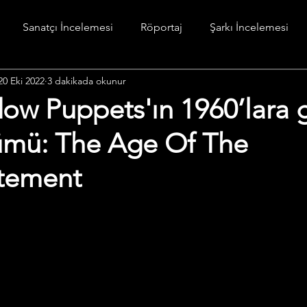
Sanatçı İncelemesi
Röportaj
Şarkı İncelemesi
20 Eki 2022
3 dakikada okunur
stesi
Diğer
ow Puppets'ın 1960’lara 
bümü: The Age Of The
tement