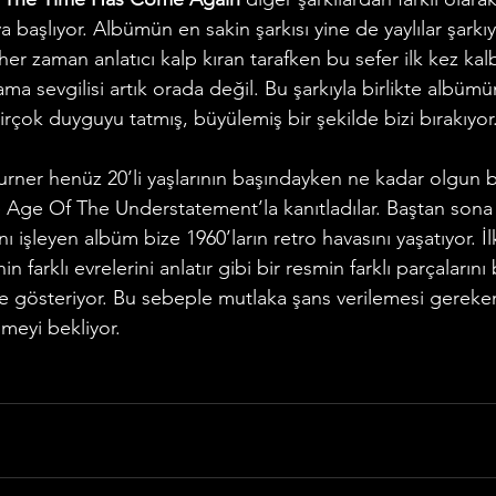
ya başlıyor. Albümün en sakin şarkısı yine de yaylılar şarkı
her zaman anlatıcı kalp kıran tarafken bu sefer ilk kez kalbi 
ma sevgilisi artık orada değil. Bu şarkıyla birlikte albüm
birçok duyguyu tatmış, büyülemiş bir şekilde bizi bırakıyor.
urner henüz 20’li yaşlarının başındayken ne kadar olgun b
e Age Of The Understatement’la kanıtladılar. Baştan sona 
ğını işleyen albüm bize 1960’ların retro havasını yaşatıyor. İ
inin farklı evrelerini anlatır gibi bir resmin farklı parçalarını
e gösteriyor. Bu sebeple mutlaka şans verilemesi gereke
nmeyi bekliyor. 