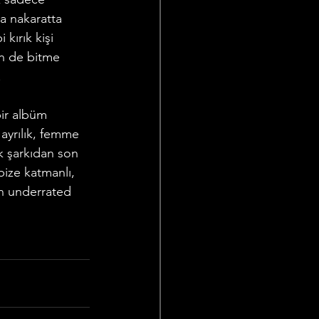
ya nakaratta 
kırık kişi 
ün de bitme 
 
ir albüm 
ayrılık, femme 
lk şarkıdan son 
 bize katmanlı, 
n underrated 