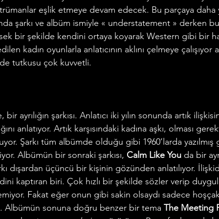
strümanlar eşlik etmeye devam edecek. Bu parçaya daha 
ında şarkı ve albüm ismiyle « understatement » derken bu
sek bir şekilde kendini ortaya koyarak Western gibi bir 
dilen kadın oyunlarla anlatıcının aklını çelmeye çalışıyor a
de tutkusu çok kuvvetli. 
ir ayrılığın şarkısı. Anlatıcı iki yılın sonunda artık ilişkis
nı anlatıyor. Artık karşısındaki kadına aşkı, olması gerekt
yor. Şarkı tüm albümde olduğu gibi 1960’larda yazılmış g
iyor. Albümün bir sonraki şarkısı, 
Calm Like You
 da bir ay
rkı dışardan üçüncü bir kişinin gözünden anlatılıyor. İlişki
ni kaptıran biri. Çok hızlı bir şekilde sözler verip duygul
lemiyor. Fakat eğer onun gibi sakin olsaydı sadece hoşçak
irdi. Albümün sonuna doğru benzer bir tema 
The Meeting 