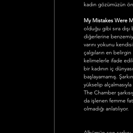
kadın gözümüzün önü
My Mistakes Were M
olduğu gibi sıra dışı
diğerlerine benzemiyo
varını yokunu kendis
çalgıların en belirgi
kelimelerle ifade ed
bir kadının iç dünyas
başlayamamış. Şarkını
yükselip alçalmasıyla 
The Chamber şarkısıy
da işlenen femme fata
olmadığı anlatılıyor. 
Albümün son şarkısı,