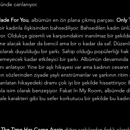
nde canlanıyor. 
ade For You
, albümün en ön plana çıkmış parçası. 
Only 
 bir kadınla ilişkisinden bahsediliyor. Bahsedilen kadın ün
r. Oldukça gizemli ve karşısındakini inanılmaz bir şekilde
ine alacak kadar da bencil ama bir o kadar da saf. Düzenl
n olarak duyulduğu bir şarkı. Sahip olduğu popülerliği ha
ilemeyecek kadar etkileyici bir şarkı. Albümün devamında 
ını anlatıyor. Yine bir aşk hikayesi var ama kadının cesar
n sözlerinden ziyade yaylı enstrümanlar ve şarkının ritim 
anlatan hikayedeki dramı çok iyi bir şekilde hissettiriyor.
 
la isim olarak benzeşiyor. Fakat In My Room, albümde di
le karakteri gibi bu sefer korkutucu bir şekilde bu kadın
 
The Time Has Come Again
 diğer şarkılardan farklı olar