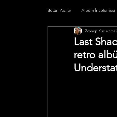
Bütün Yazılar
Albüm İncelemesi
Zeynep Kucukaras
Konser Günlüğü
Spotify Li
Last Shad
retro al
Understa