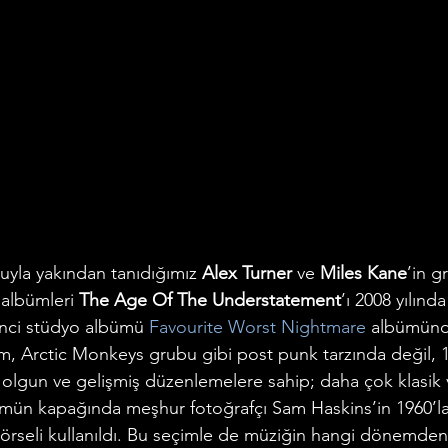
uyla yakından tanıdığımız 
Alex Turner
 ve 
Miles Kane
’in g
k albümleri 
The Age Of The Understatement
’ı 2008 yılınd
inci stüdyo albümü 
Favourite Worst Nightmare
 albümünd
, Arctic Monkeys grubu gibi post punk tarzında değil, 196
lgun ve gelişmiş düzenlemelere sahip; daha çok klasik 
ümün kapağında meşhur fotoğrafçı Sam Haskins’in 1960’lar
örseli kullanıldı. Bu seçimle de müziğin hangi dönemden 