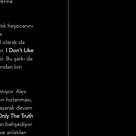
yerine 
rtık heyecanını 
e 
l olarak da 
r. 
I Don’t Like 
r. Bu şarkı da 
ndan biri 
eniyor. Alex 
ın hızlanması, 
şlayarak devam 
Only The Truth
an bahşediyor. 
e anlatılan 