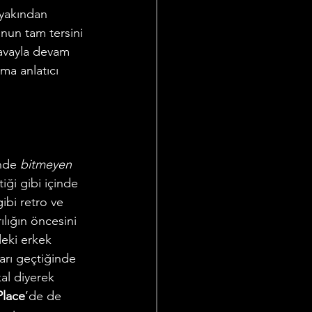
yakından 
nun tam tersini 
havayla devam 
ma anlatıcı 
inde 
bitmeyen 
iği gibi içinde 
ibi retro ve 
rılığın öncesini 
deki erkek 
arı geçtiğinde 
al diyerek 
Place
’de de 