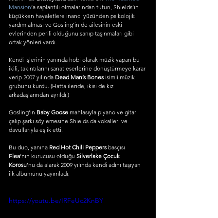
Mansion
’a saplantılı olmalarından tutun, Shields’ın 
küçükken hayaletlere inancı yüzünden psikolojik 
yardım alması ve Gosling’in de ailesinin eski 
evlerinden perili olduğunu sanıp taşınmaları gibi 
ortak yönleri vardı.
Kendi işlerinin yanında hobi olarak müzik yapan bu 
ikili, takıntılarını sanat eserlerine dönüştürmeye karar 
verip 2007 yılında 
Dead Man’s Bones
 isimli müzik 
grubunu kurdu. (Hatta ileride, ikisi de kız 
arkadaşlarından ayrıldı.) 
Gosling’in 
Baby Goose
 mahlasıyla piyano ve gitar 
çalıp şarkı söylemesine Shields da vokalleri ve 
davullarıyla eşlik etti.
Bu duo, yanına 
Red Hot Chili Peppers
 basçısı 
Flea
’nın kurucusu olduğu 
Silverlake Çocuk 
Korosu
’nu da alarak 2009 yılında kendi adını taşıyan 
ilk albümünü yayımladı.
https://youtu.be/IRFeUc2KnBY