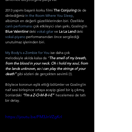
2013 yapımı başarılı korku filmi 
The Conjuring
’de de 
dinlediğimiz 
In the Room Where You Sleep
, 
albümün en değerli güzelliklerinden biri. Özellikle 
canlı performansı
 çok etkileyici olan şarkı, Gosling’in 
Blue Valentine
’deki 
vokal-gitar
 ve 
La La Land
’deki 
vokal-piyano
 performansından önce sergilediği 
unutulmaz işlerinden biri. 
My Body's a Zombie for You
 ise daha çok 
melodisiyle akılda kalsa da 
“
The smell of my breath, 
from the blood in your neck. Oh i hold my soul, from 
the lands unknown, so i can play the strings of your 
death”
 gibi sözleri de gerçekten sevimli (!).
Böylece koronun eşlik ettiği bölümler ve Gosling’in 
naif sesi birleşince ortaya acayip güzel bir iş çıkmış. 
Sonlardaki 
“I'm a Z-O-M-B-I-E”
  hecelemesi de tatlı 
bir detay.
https://youtu.be/FM3JnVZgKrI