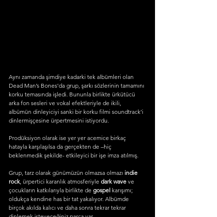
Aynı zamanda şimdiye kadarki tek albümleri olan 
Dead Man’s Bones’da grup, şarkı sözlerinin tamamını 
korku temasında işledi. Bununla birlikte ürkütücü 
arka fon sesleri ve vokal efektleriyle de ikili, 
albümün dinleyiciyi sanki bir korku filmi soundtrack’i 
dinlermişçesine ürpertmesini istiyordu.
Prodüksiyon olarak ise yer yer acemice birkaç 
hatayla karşılaşılsa da gerçekten de –hiç 
beklenmedik şekilde- etkileyici bir işe imza atılmış.
Grup, tarz olarak günümüzün olmazsa olmazı 
indie 
rock
, ürpertici karanlık atmosferiyle 
dark wave
 ve 
çocukların katkılarıyla birlikte de 
gospel 
karışımı; 
oldukça kendine has bir tat yakalıyor. Albümde 
birçok akılda kalıcı ve daha sonra tekrar tekrar 
dinlemek isteyeceğiniz parça var.