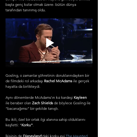
başta genç kızlar olmak üzere- bütün dünya 
tarafından tanınmış oldu.
Gosling, o zamanlar şöhretinin doruklarındayken bir 
de filmdeki rol arkadaşı 
Rachel McAdams
 ile gerçek 
hayatta da birlikteydi.
Aynı dönemlerde McAdams’ın kız kardeşi 
Kayleen
ile beraber olan 
Zach Shields
 de böylece Gosling ile 
“bacanağımsı” bir şekilde tanıştı.
Bu ikili, özel bir ortak ilgi alanına sahip olduklarını 
keşfetti: "
Korku"
.
İkisinin de 
Disneyland
’daki korku evi 
The Haunted 