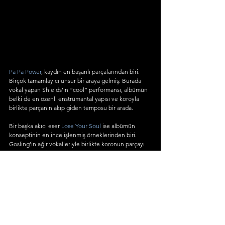
Pa Pa Power
, kaydın en başarılı parçalarından biri. 
Birçok tamamlayıcı unsur bir araya gelmiş: Burada 
vokal yapan Shields’ın “cool” performansı, albümün 
belki de en özenli enstrümantal yapısı ve koroyla 
birlikte parçanın akıp giden temposu bir arada.
Bir başka akıcı eser 
Lose Your Soul
 ise albümün 
konseptinin en ince işlenmiş örneklerinden biri. 
Gosling’in ağır vokalleriyle birlikte koronun parçayı 
yönlendirmesiyle tam bir korku filmi müziği bu.
Ayrıca 
Werewolf Heart
 da özellikle şarkı sözleriyle 
dikkat çekiyor: Sakin sakin giriş yapan parça, 
“You'd 
look nice”
 sözüyle tam yüzümüzü azcık 
gülümsetecekken devamında 
“In a grave”
i 
ekleyerek konsepte muazzam bir biçimde sadık 
kalıyor. Sonlardaki kurt adam betimlemeleri ve 