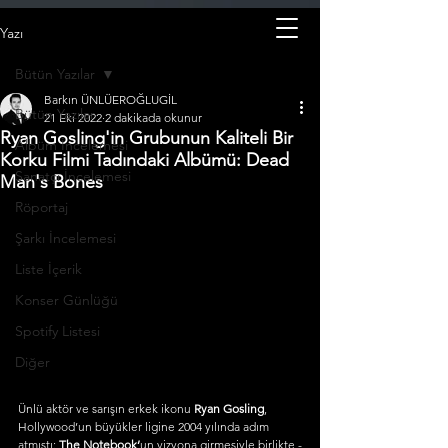
Yazı
Bütün Yazılar
Barkın ÜNLÜEROĞLUGİL
Bütün Yazılar
21 Eki 2022
2 dakikada okunur
Ryan Gosling'in Grubunun Kaliteli Bir
Albüm İncelemesi
Korku Filmi Tadındaki Albümü: Dead
Sanatçı İncelemesi
Man's Bones
Röportaj
Şarkı İncelemesi
Liste İçerik
Konser Günlüğü
Spotify Listesi
Diğer
Ünlü aktör ve sarışın erkek ikonu 
Ryan Gosling
, 
Hollywood’un büyükler ligine 2004 yılında adım 
atmıştı: 
The Notebook’
un vizyona girmesiyle birlikte -