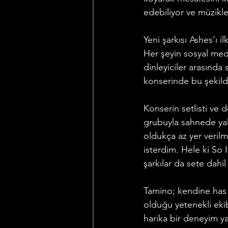
edebiliyor ve müzikle
Yeni şarkısı Ashes’ı
Her şeyin sosyal me
dinleyiciler arasında
konserinde bu şekild
Konserin setlisti ve 
grubuyla sahnede yak
oldukça az yer verilm
isterdim. Hele ki So
şarkılar da sete dahil
Tamino; kendine has
olduğu yetenekli ekib
harika bir deneyim ya