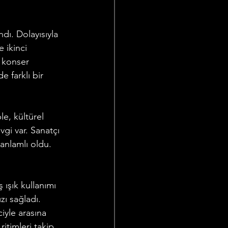
dı. Dolayısıyla 
 ikinci 
 konser 
 farklı bir 
e, kültürel 
vgi var. Sanatçı 
anlamlı oldu.  
ışık kullanımı 
ı sağladı. 
iyle arasına 
itimleri takip 