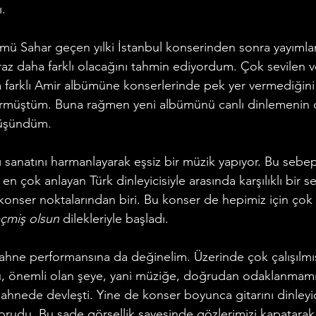
. 
ümü Sahar geçen yılki İstanbul konserinden sonra yayımlan
iraz daha farklı olacağını tahmin ediyordum. Çok sevilen ve
farklı Amir albümüne konserlerinde pek yer vermediğini
örmüştüm. Buna rağmen yeni albümünü canlı dinlemenin de
üşündüm. 
sanatını harmanlayarak eşsiz bir müzik yapıyor. Bu sebepl
n çok anlayan Türk dinleyicisiyle arasında karşılıklı bir se
 konser noktalarından biri. Bu konser de hepimiz için çok 
çmiş olsun 
dilekleriyle başladı. 
ahne performansına da değinelim. Üzerinde çok çalışılmış 
u, önemli olan şeye, yani müziğe, doğrudan odaklanmamız
hnede devleşti. Yine de konser boyunca gitarını dinleyic
rudu. Bu sade görsellik sayesinde gözlerimizi kapatarak r