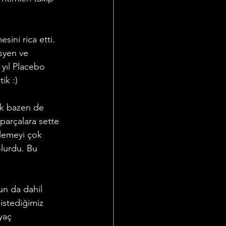
ini rica etti. 
syen ve 
 yıl Placebo 
ik :)
ak bazen de 
parçalara sette 
nlemeyi çok 
lurdu. Bu 
n da dahil 
istediğimiz 
yaç 