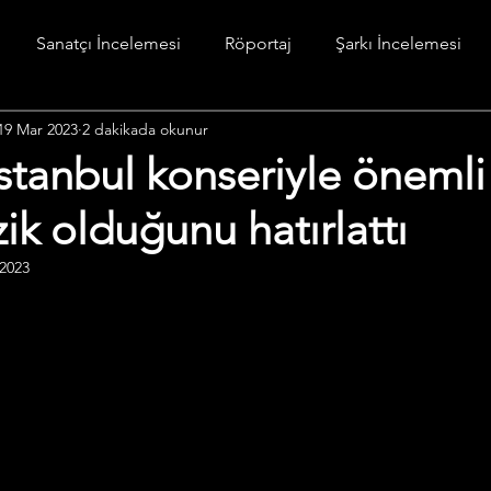
Sanatçı İncelemesi
Röportaj
Şarkı İncelemesi
19 Mar 2023
2 dakikada okunur
stesi
Diğer
stanbul konseriyle önemli
ik olduğunu hatırlattı
 2023