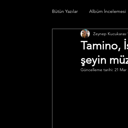
Bütün Yazılar
Albüm İncelemesi
Zeynep Kucukaras
Konser Günlüğü
Spotify Li
Tamino, İ
şeyin müz
Güncelleme tarihi:
21 Mar