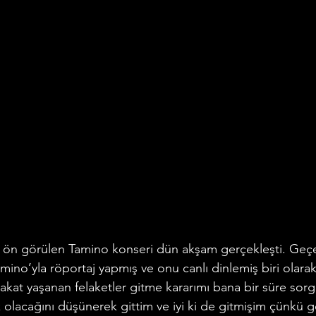
ı ön görülen Tamino konseri dün akşam gerçekleşti. Geçen
ino’yla röportaj yapmış ve onu canlı dinlemiş biri olarak
kat yaşanan felaketler gitme kararımı bana bir süre sorgu
k olacağını düşünerek gittim ve iyi ki de gitmişim çünkü 