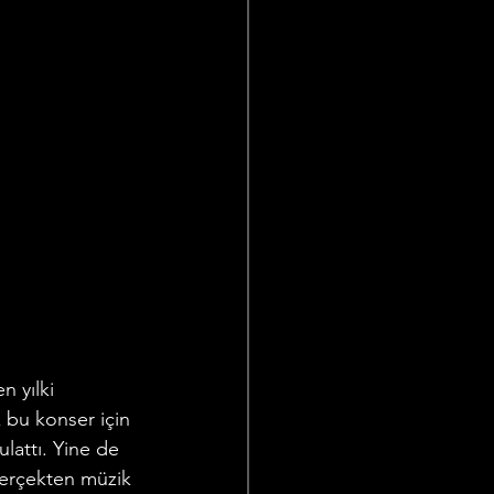
 yılki 
 bu konser için 
lattı. Yine de 
gerçekten müzik 