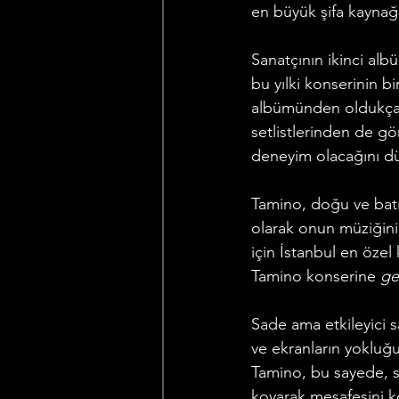
en büyük şifa kaynağı
Sanatçının ikinci alb
bu yılki konserinin b
albümünden oldukça 
setlistlerinden de g
deneyim olacağını d
Tamino, doğu ve batı 
olarak onun müziğini e
için İstanbul en özel
Tamino konserine 
ge
Sade ama etkileyici s
ve ekranların yokluğ
Tamino, bu sayede, sa
koyarak mesafesini ko