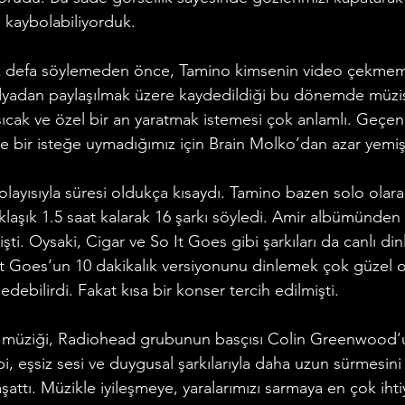
 kaybolabiliyorduk.
 ilk defa söylemeden önce, Tamino kimsenin video çekmemes
dyadan paylaşılmak üzere kaydedildiği bu dönemde müzi
 sıcak ve özel bir an yaratmak istemesi çok anlamlı. Geçen
e bir isteğe uymadığımız için Brain Molko’dan azar yemişt
dolayısıyla süresi oldukça kısaydı. Tamino bazen solo olar
laşık 1.5 saat kalarak 16 şarkı söyledi. Amir albümünden 
işti. Oysaki, Cigar ve So It Goes gibi şarkıları da canlı di
 It Goes’un 10 dakikalık versiyonunu dinlemek çok güzel o
 edebilirdi. Fakat kısa bir konser tercih edilmişti.  
 müziği, Radiohead grubunun basçısı Colin Greenwood’u
i, eşsiz sesi ve duygusal şarkılarıyla daha uzun sürmesini 
şattı. Müzikle iyileşmeye, yaralarımızı sarmaya en çok ihti