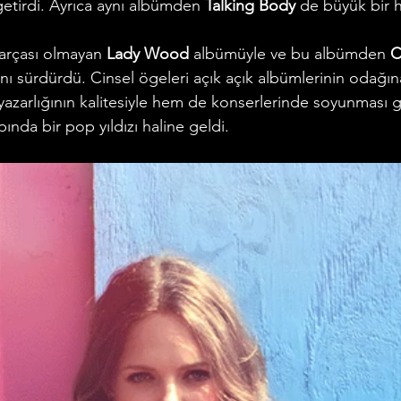
etirdi. Ayrıca aynı albümden 
Talking Body
 de büyük bir h
parçası olmayan 
Lady Wood
 albümüyle ve bu albümden 
C
sını sürdürdü. Cinsel ögeleri açık açık albümlerinin odağın
yazarlığının kalitesiyle hem de konserlerinde soyunması g
pında bir pop yıldızı haline geldi.