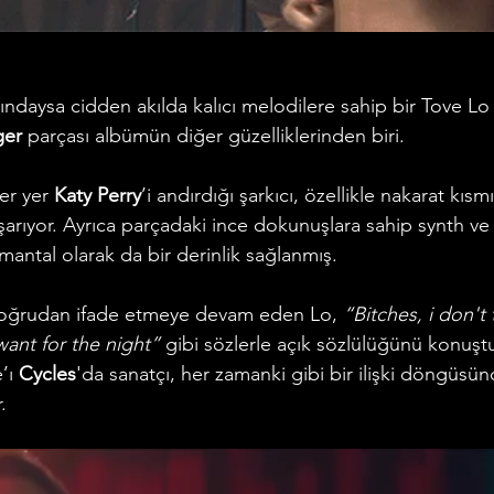
ındaysa cidden akılda kalıcı melodilere sahip bir Tove Lo 
ger 
parçası
albümün diğer güzelliklerinden biri.
er yer 
Katy Perry
’i andırdığı şarkıcı, özellikle nakarat kısm
arıyor. Ayrıca parçadaki ince dokunuşlara sahip synth ve 
ümantal olarak da bir derinlik sağlanmış.
doğrudan ifade etmeye devam eden Lo, 
“Bitches, i don't 
want for the night”
 gibi sözlerle açık sözlülüğünü konuştu
’ı 
Cycles
'da sanatçı, her zamanki gibi bir ilişki döngüsün
.