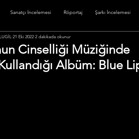
Sanatçı İncelemesi
Röportaj
Şarkı İncelemesi
LUGİL
21 Eki 2022
2 dakikada okunur
stesi
Diğer
un Cinselliği Müziğinde
ullandığı Albüm: Blue Li