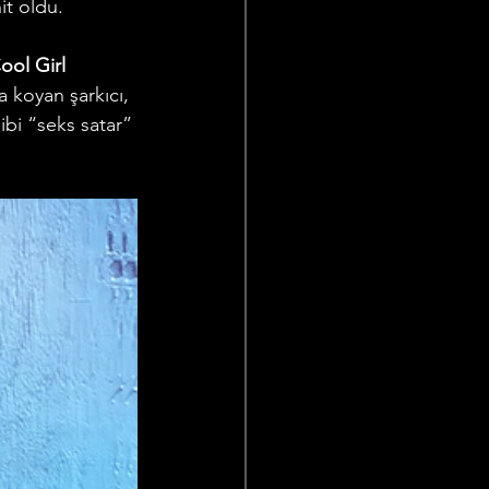
it oldu.
ool Girl
a koyan şarkıcı, 
ibi “seks satar” 