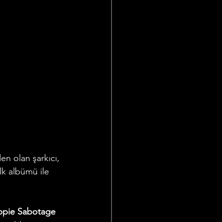
n olan şarkıcı, 
 ilk albümü ile 
ppie Sabotage 