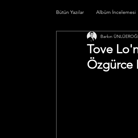
Bütün Yazılar
Albüm İncelemesi
Barkın ÜNLÜEROĞ
Konser Günlüğü
Spotify Li
Tove Lo'n
Özgürce K