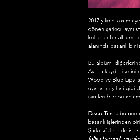
2017 yılının kasım a
dönen şarkıcı, aynı s
kullanan bir albüme 
alanında başarılı bir 
Bu albüm, diğerlerind
Ayrıca kaydın isminin
Wood ve Blue Lips is
uyarlanmış hali gibi 
isimleri bile bu anlam
Disco Tits
, albümün i
başarılı işlerinden bi
Şarkı sözlerinde ise şa
fully charged, nipple