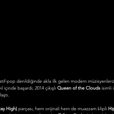
atif-pop denildiğinde akla ilk gelen modern müzisyenlerde
 içinde başardı; 2014 çıkışlı 
Queen of the Clouds
 isimli
aştı. 
tay High)
 parçası, hem orijinali hem de muazzam klipli 
Hi