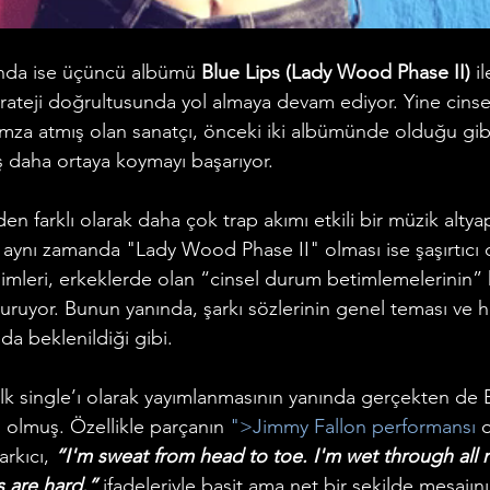
yında ise üçüncü albümü 
Blue Lips (Lady Wood Phase II)
 i
trateji doğrultusunda yol almaya devam ediyor. Yine cinsel
imza atmış olan sanatçı, önceki iki albümünde olduğu gib
iş daha ortaya koymayı başarıyor. 
en farklı olarak daha çok trap akımı etkili bir müzik altyap
 aynı zamanda "Lady Wood Phase II" olması ise şaşırtıcı 
imleri, erkeklerde olan “cinsel durum betimlemelerinin” 
duruyor. Bunun yanında, şarkı sözlerinin genel teması ve ha
da beklenildiği gibi.
lk single’ı olarak yayımlanmasının yanında gerçekten de B
ri olmuş. Özellikle parçanın 
">Jimmy Fallon performansı
 
rkıcı, 
“I'm sweat from head to toe. I'm wet through all m
s are hard.”
 ifadeleriyle basit ama net bir şekilde mesajını