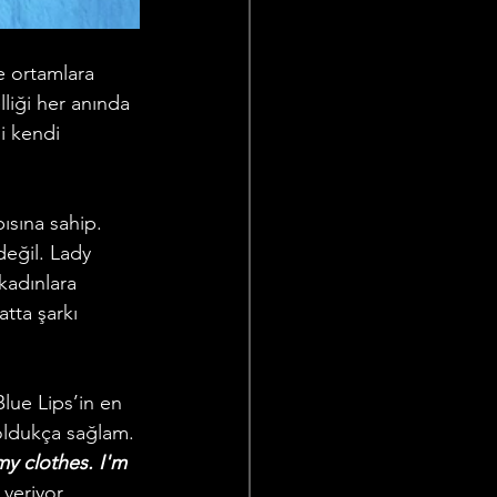
le ortamlara 
liği her anında 
i kendi 
ısına sahip. 
değil. Lady 
kadınlara 
tta şarkı 
lue Lips’in en 
oldukça sağlam. 
y clothes. I'm 
 veriyor.