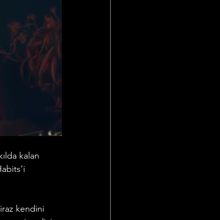
ılda kalan 
abits’i 
raz kendini 