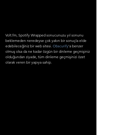
Volt.fm, Spotify Wrapped sonucunuzu yıl sonunu 
beklemeden neredeyse çok yakın bir sonuçla elde 
edebileceğiniz bir web sitesi. 
Obscurify
'a benzer 
olmuş olsa da ne kadar özgün bir dinleme geçmişiniz 
olduğundan ziyade, tüm dinleme geçmişinizi özet 
olarak veren bir yapıya sahip.