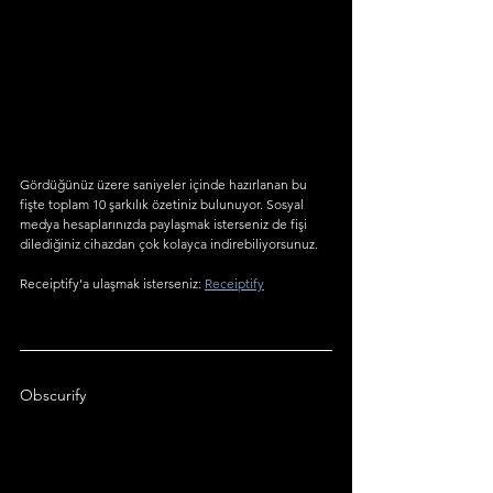
Gördüğünüz üzere saniyeler içinde hazırlanan bu 
fişte toplam 10 şarkılık özetiniz bulunuyor. Sosyal 
medya hesaplarınızda paylaşmak isterseniz de fişi 
dilediğiniz cihazdan çok kolayca indirebiliyorsunuz.
Receiptify’a ulaşmak isterseniz: 
Receiptify
Obscurify