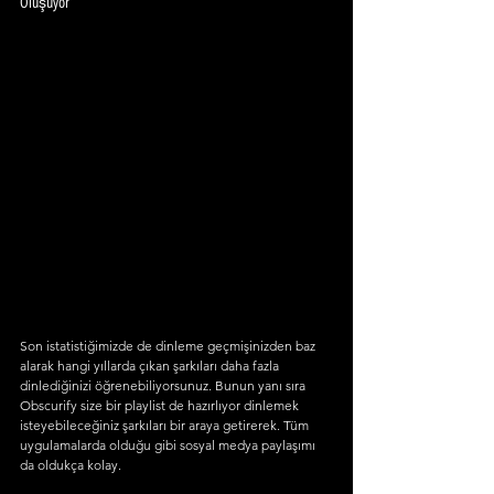
Oluşuyor
Son istatistiğimizde de dinleme geçmişinizden baz 
alarak hangi yıllarda çıkan şarkıları daha fazla 
dinlediğinizi öğrenebiliyorsunuz. Bunun yanı sıra 
Obscurify size bir playlist de hazırlıyor dinlemek 
isteyebileceğiniz şarkıları bir araya getirerek. Tüm 
uygulamalarda olduğu gibi sosyal medya paylaşımı 
da oldukça kolay.