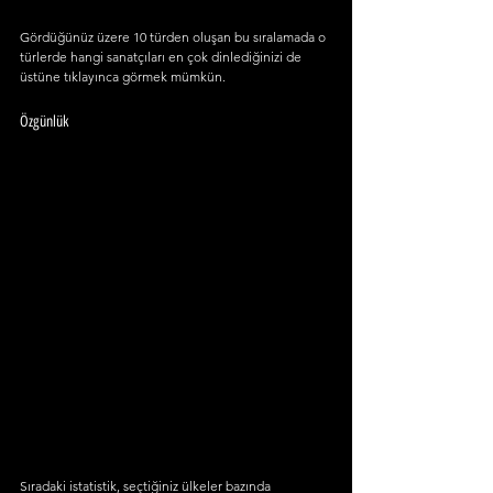
Gördüğünüz üzere 10 türden oluşan bu sıralamada o 
türlerde hangi sanatçıları en çok dinlediğinizi de 
üstüne tıklayınca görmek mümkün.
Özgünlük
Sıradaki istatistik, seçtiğiniz ülkeler bazında 