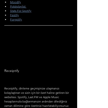
Moodify
Poképlaylist 
Stats For Spotify
Festify
Forgotify
Receiptify
Receiptify, dinleme geçmişinize ulaşmanızı 
kolaylaştıran ve sizin için bir özet haline getiren bir 
websitesi. Spotify, Last.FM ve Apple Music 
hesaplarınızla bağlanmanızın ardından dilediğiniz 
zaman dilimine göre özetinizi hazırlatabiliyorsunuz.