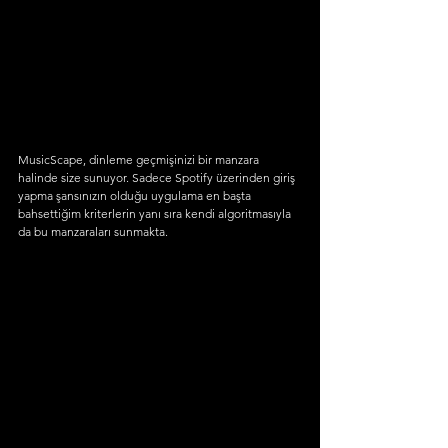
MusicScape, dinleme geçmişinizi bir manzara 
halinde size sunuyor. Sadece Spotify üzerinden giriş 
yapma şansınızın olduğu uygulama en başta 
bahsettiğim kriterlerin yanı sıra kendi algoritmasıyla 
da bu manzaraları sunmakta.