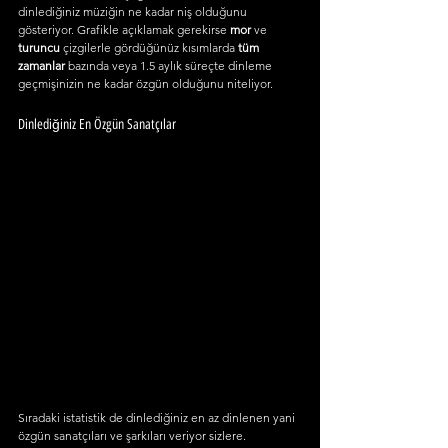
dinlediğiniz müziğin ne kadar niş olduğunu 
gösteriyor. Grafikle açıklamak gerekirse 
mor
 ve 
turuncu 
çizgilerle gördüğünüz kısımlarda
 tüm 
zamanlar
 bazında veya 1.5 aylık süreçte dinleme 
geçmişinizin ne kadar özgün olduğunu niteliyor.
Dinlediğiniz En Özgün Sanatçılar
Sıradaki istatistik de dinlediğiniz en az dinlenen yani 
özgün sanatçıları ve şarkıları veriyor sizlere.