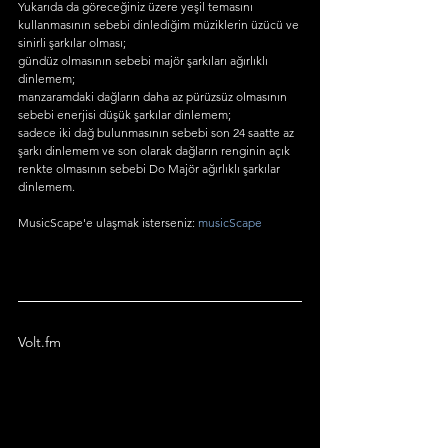
Yukarıda da göreceğiniz üzere yeşil temasını 
kullanmasının sebebi dinlediğim müziklerin üzücü ve 
sinirli şarkılar olması; 
gündüz olmasının sebebi majör şarkıları ağırlıklı 
dinlemem; 
manzaramdaki dağların daha az pürüzsüz olmasının 
sebebi enerjisi düşük şarkılar dinlemem;
sadece iki dağ bulunmasının sebebi son 24 saatte az 
şarkı dinlemem ve son olarak dağların renginin açık 
renkte olmasının sebebi Do Majör ağırlıklı şarkılar 
dinlemem.
MusicScape'e ulaşmak isterseniz: 
musicScape
Volt.fm