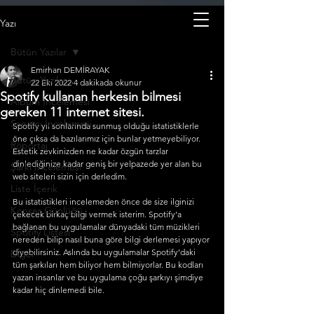
Yazı
Bütün Yazılar
Emirhan DEMİRAYAK
Bütün Yazılar
22 Eki 2022
4 dakikada okunur
Spotify kullanan herkesin bilmesi
Albüm İncelemesi
gereken 11 internet sitesi.
Sanatçı İncelemesi
Spotify yıl sonlarında sunmuş olduğu istatistiklerle 
öne çıksa da bazılarımız için bunlar yetmeyebiliyor. 
Röportaj
Estetik zevkinizden ne kadar özgün tarzlar 
dinlediğinize kadar geniş bir yelpazede yer alan bu 
Şarkı İncelemesi
web siteleri sizin için derledim.
Liste İçerik
Bu istatistikleri incelemeden önce de size ilginizi 
Konser Günlüğü
çekecek birkaç bilgi vermek isterim. Spotify’a 
bağlanan bu uygulamalar dünyadaki tüm müzikleri 
Spotify Listesi
nereden bilip nasıl buna göre bilgi derlemesi yapıyor 
diyebilirsiniz. Aslında bu uygulamalar Spotify’daki 
Diğer
tüm şarkıları hem biliyor hem bilmiyorlar. Bu kodları 
yazan insanlar ve bu uygulama çoğu şarkıyı şimdiye 
kadar hiç dinlemedi bile.