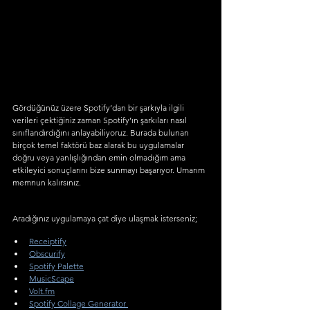
Gördüğünüz üzere Spotify’dan bir şarkıyla ilgili 
verileri çektiğiniz zaman Spotify’ın şarkıları nasıl 
sınıflandırdığını anlayabiliyoruz. Burada bulunan 
birçok temel faktörü baz alarak bu uygulamalar 
doğru veya yanlışlığından emin olmadığım ama 
etkileyici sonuçlarını bize sunmayı başarıyor. Umarım 
memnun kalırsınız.
Aradığınız uygulamaya çat diye ulaşmak isterseniz;
Receiptify
Obscurify
Spotify Palette
MusicScape
Volt.fm
Spotify Collage Generator 