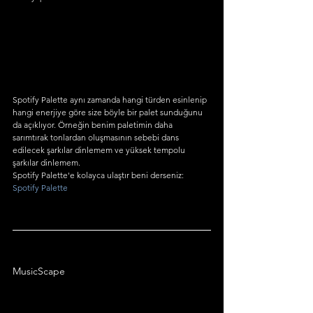
Spotify Palette aynı zamanda hangi türden esinlenip 
hangi enerjiye göre size böyle bir palet sunduğunu 
da açıklıyor. Örneğin benim paletimin daha 
sarımtırak tonlardan oluşmasının sebebi dans 
edilecek şarkılar dinlemem ve yüksek tempolu 
şarkılar dinlemem.
Spotify Palette'e kolayca ulaştır beni derseniz: 
Spotify Palette
MusicScape