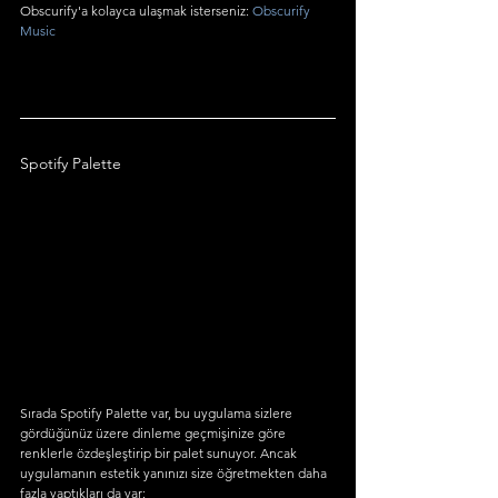
Obscurify'a kolayca ulaşmak isterseniz: 
Obscurify 
Music
Spotify Palette
Sırada Spotify Palette var, bu uygulama sizlere 
gördüğünüz üzere dinleme geçmişinize göre 
renklerle özdeşleştirip bir palet sunuyor. Ancak 
uygulamanın estetik yanınızı size öğretmekten daha 
fazla yaptıkları da var: