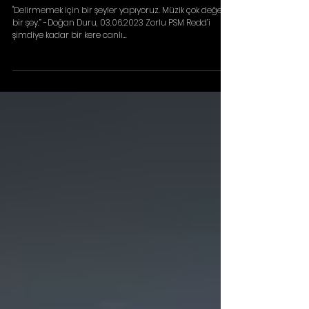
Redd, Senfonik Konseriyle İçimizi Titretti
"Delirmemek için bir şeyler yapıyoruz. Müzik çok değerli
bir şey.” -Doğan Duru, 03.06.2023 Zorlu PSM Redd’i
şimdiye kadar bir kere canlı...