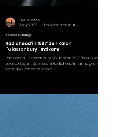
themuzoors
1 May 2023
3 dakikada okunur
Konser Günlüğü
Radiohead'in 1997'den Kalan
''Glastonbury'' İntikamı
Radiohead – Glastonbury, 28 Haziran 1997 Thom Yorke
ve arkadaşları… Şüphesiz ki Radiohead’in tarihe geçmiş
en çarpıcı konserleri desek...