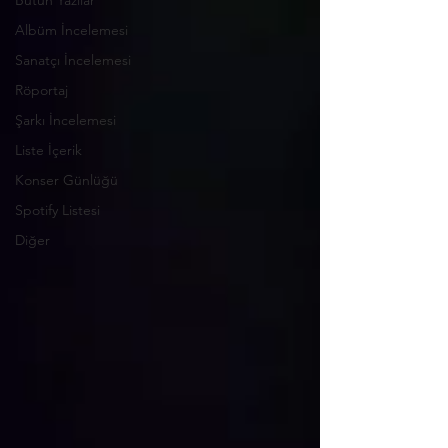
Bütün Yazılar
Albüm İncelemesi
Sanatçı İncelemesi
Röportaj
Şarkı İncelemesi
Liste İçerik
Konser Günlüğü
Spotify Listesi
Diğer