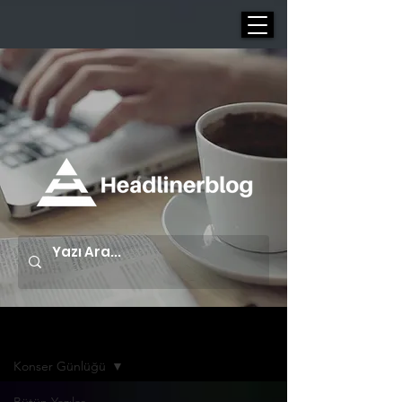
Yazı Arşivi | Blog
Konser Günlüğü