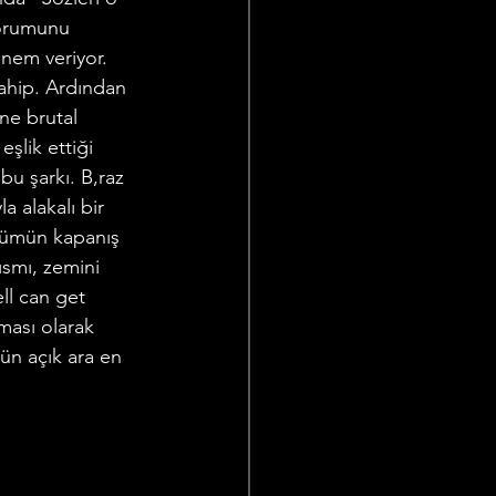
yorumunu 
nem veriyor. 
sahip. Ardından 
ne brutal 
eşlik ettiği 
u şarkı. B,raz 
a alakalı bir 
lbümün kapanış 
ısmı, zemini 
ll can get 
ması olarak 
mün açık ara en 