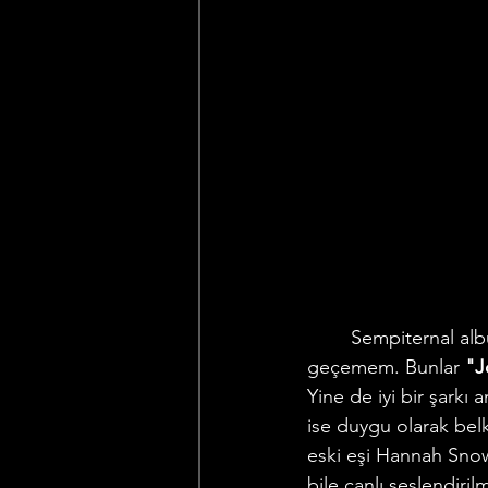
	Sempiternal albümü burada bitiyor ama expanded versiyondaki iki şarkıyı incelemeden 
geçemem. Bunlar 
"J
Yine de iyi bir şarkı
ise duygu olarak bel
eski eşi Hannah Snowd
bile canlı seslendir