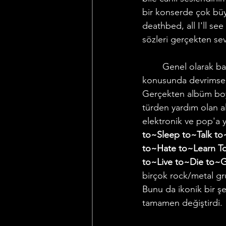
bir konserde çok büy
deathbed, all I'll see
sözleri gerçekten sev
	Genel olarak bakıldığında Sempiternal, elektronik elementleri metal'e ekleme 
konusunda devrimsel 
Gerçekten albüm boyu
türden yardım olan al
elektronik ve pop'a y
to~Sleep to~Talk to
to~Hate to~Learn T
to~Live to~Die to~
birçok rock/metal g
Bunu da ikonik bir şe
tamamen değiştirdi. 