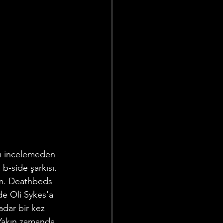
b-side şarkısı. 
im. Deathbeds 
e Oli Sykes'a 
adar bir kez 
 Yakın zamanda 