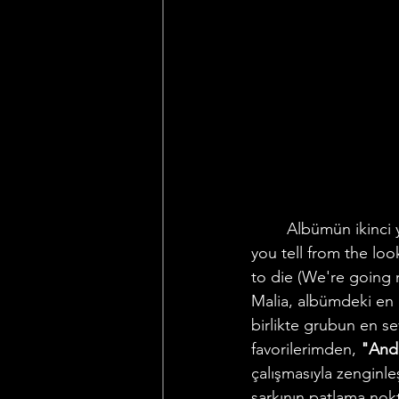
	Albümün ikinci 
you tell from the loo
to die (We're going n
Malia, albümdeki en 
birlikte grubun en sev
favorilerimden, 
"And 
çalışmasıyla zenginle
şarkının patlama nokt