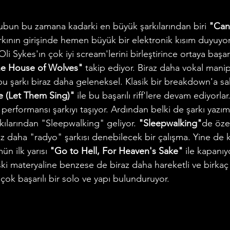
rubun bu zamana kadarki en büyük şarkılarından biri 
"Can
 Şarkının girişinde hemen büyük bir elektronik kısım duyuy
li Sykes'ın çok iyi scream'lerini birleştirince ortaya başarıl
e House of Wolves"
 takip ediyor. Biraz daha vokal mani
u şarkı biraz daha geleneksel. Klasik bir breakdown'a sahi
 (Let Them Sing)"
 ile bu başarılı riff'lere devam ediyorlar
 performansı şarkıyı taşıyor. Ardından belki de şarkı yazım
kılarından "Sleepwalking" geliyor. 
"Sleepwalking"
de özel
iraz daha "radyo" şarkısı denebilecek bir çalışma. Yine de
ün ilk yarısı 
"Go to Hell, For Heaven's Sake"
 ile kapanıy
i materyaline benzese de biraz daha hareketli ve birkaç g
ok başarılı bir solo ve yapı bulunduruyor.