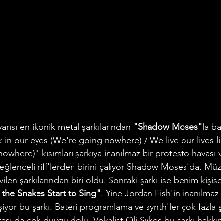
yarısı en ikonik metal şarkılarından 
"Shadow Moses"
la ba
k in our eyes (We're going nowhere) / We live our lives l
owhere)" kısımları şarkıya inanılmaz bir protesto havası v
eğlenceli riff'lerden birini çalıyor Shadow Moses'da. Müz
ilen şarkılarından biri oldu. Sonraki şarkı ise benim kişise
the Snakes Start to Sing"
. Yine Jordan Fish'in inanılmaz
şiyor bu şarkı. Bateri programlama ve synth'ler çok fazla 
ası da çok duygu dolu. Vokalist Oli Sykes bu şarkı hakkı