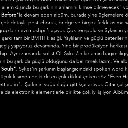
e ailem dışında bu şarkının anlamını kimse bilmeyecek" 
l Before"
la devam eden albüm, burada yine üçlemelere ö
ok detaylı; post-chorus, bridge ve birçok farklı kısıma 
, grup bir nevi moshpit'i açıyor. Çok tempolu ve Sykes'ın yi
 şarkı tam bir BMTH klasiği. Yaylıların ve güçlü baterilerin 
geçiş yapıyoruz devamında. Yine bir prodüksiyon harikası b
hip. Aynı zamanda solist Oli Sykes'ın ketamin bağımlılığıyl
lerin bu şarkıda güçlü olduğunu da belirtmek lazım. Ve a
 Souls"
. Sykes'ın şarkının başlangıcındaki spoken word k
u küçük kısımda belki de en çok dikkat çeken söz "Even He
tled in".  Şarkının yoğunluğu gittikçe artıyor. Gitar çalış
lsa da elektronik elementlerle birlikte çok iyi işliyor. Albü