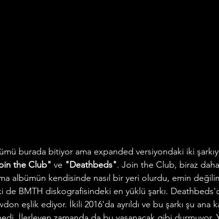
oin the Club"
 ve 
"Deathbeds"
. Join the Club, biraz daha 
 ama albümün kendisinde nasıl bir yeri olurdu, emin değil
ki de BMTH diskografisindeki en yüklü şarkı. Deathbeds'd
on eşlik ediyor. İkili 2016'da ayrıldı ve bu şarkı şu ana k
ilmedi. İlerleyen zamanda da bu yaşanacak gibi durmuyor.