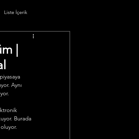
Liste İçerik
üm |
al
yor. Aynı 
yor. 
uyor. Burada 
oluyor. 