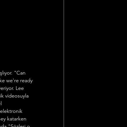
şlıyor. "Can 
ike we're ready 
eriyor. Lee 
ik videosuyla 
l 
 elektronik 
şey katarken 
nda "Sözleri o 