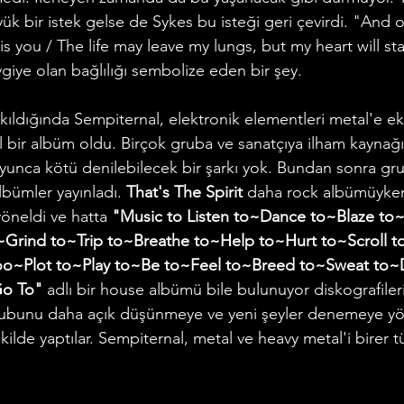
ük bir istek gelse de Sykes bu isteği geri çevirdi. "And 
 is you / The life may leave my lungs, but my heart will st
giye olan bağlılığı sembolize eden bir şey.
bir albüm oldu. Birçok gruba ve sanatçıya ilham kaynağı 
nca kötü denilebilecek bir şarkı yok. Bundan sonra gru
bümler yayınladı. 
That's The Spirit
 daha rock albümüyken
öneldi ve hatta 
"Music to Listen to~Dance to~Blaze to
~Grind to~Trip to~Breathe to~Help to~Hurt to~Scroll t
oo~Plot to~Play to~Be to~Feel to~Breed to~Sweat to
Go To"
 adlı bir house albümü bile bulunuyor diskografile
rubunu daha açık düşünmeye ve yeni şeyler denemeye yön
kilde yaptılar. Sempiternal, metal ve heavy metal'i birer tü