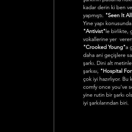
kadar derin ki ben v
yapmıştı. 
"Seen It Al
Yine yapı konusunda ç
"Antivist"
le birlikte
vokallerine yer  veren
"Crooked Young"
a 
daha ani geçişlere sa
şarkı. Dini alt metin
şarkısı, 
"Hospital For
çok iyi hazırlıyor. B
comfy once you've set
yine rutin bir şarkı o
iyi şarkılarından biri. 