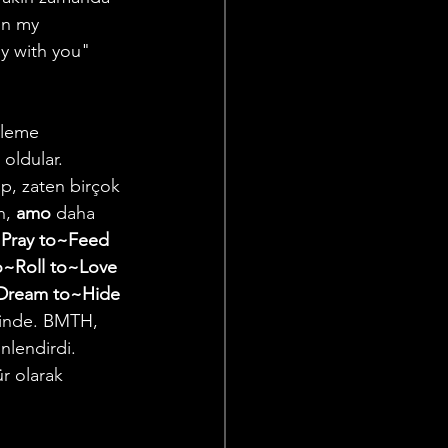
on my 
ay with you" 
oldular. 
p, zaten birçok 
, 
amo
 daha 
~Pray to~Feed 
o~Roll to~Love 
~Dream to~Hide 
rinde. BMTH, 
lendirdi. 
r olarak 