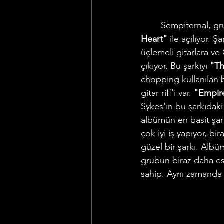
	Sempiternal, g
Heart"
 ile açılıyor.
üçlemeli gitarlara ve O
çıkıyor. Bu şarkıyı 
"Th
chopping kullanılan b
gitar riff'i var. 
"Empire
Sykes'ın bu şarkıdaki
albümün en basit şar
çok iyi iş yapıyor, b
güzel bir şarkı. Albüm
grubun biraz daha esk
sahip. Aynı zamanda ç