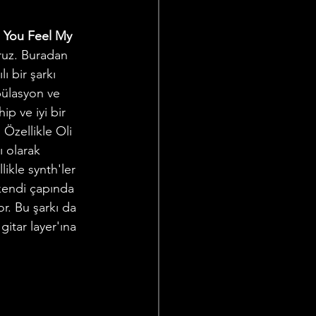
 You Feel My 
oruz. Buradan 
ı bir şarkı 
pülasyon ve 
p ve iyi bir 
. Özellikle Oli 
ı olarak 
likle synth'ler 
 kendi çapında 
or. Bu şarkı da 
itar layer'ına 