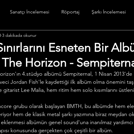
Sanatçı İncelemesi
Röportaj
Şarkı İncelemesi
3
3 dakikada okunur
stesi
Diğer
Sınırlarını Esneten Bir Alb
 The Horizon - Sempitern
eci Jordan Fish'le kaydettiği ilk albüm olma önemini taşı
tarist Lee Malia, hem ritim hem solo kısımlarını üstleni
iyor hem de klasik metal şarkı yazımına biraz meydan ok
 eklenmesi albümün genel sound'una inanılmaz yardımcı 
yapısı konusunda gerçekten çok çeşitli bir albüm.