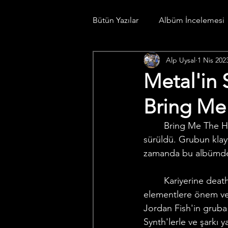
Bütün Yazılar
Albüm İncelemesi
Alp Uysal
1 Nis 202
Konser Günlüğü
Spotify Li
Metal'in 
Bring Me
	Bring Me The Horizon'ın 4.stüdyo albümü Sempiternal, 1 Nisan 2013'de piyasaya 
sürüldü. Grubun klayv
zamanda bu albümde gi
	Kariyerine deathcore grubu olarak başlayan BMTH, bu albümde hem elektronik 
elementlere önem ver
Jordan Fish'in gruba
Synth'lerle ve şarkı 