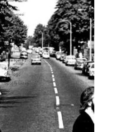
Bütün Yazılar
Albüm
İncelemesi
Sanatçı
İncelemesi
Röportaj
Şarkı
İncelemesi
Liste İçerik
Konser
Günlüğü
Spotify Listesi
Diğer