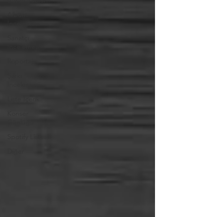
Bütün Yazılar
Albüm
İncelemesi
Sanatçı
İncelemesi
Röportaj
Şarkı
İncelemesi
Liste İçerik
Konser
Günlüğü
Spotify Listesi
Diğer