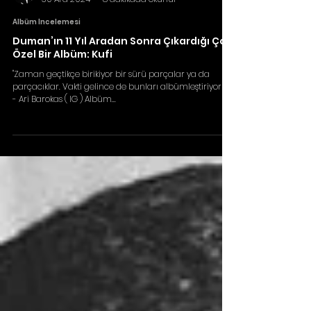
Barkın ÜNLÜEROĞLUGİL
30 Ara 2024
8 dakikada okunur
Albüm İncelemesi
Duman’ın 11 Yıl Aradan Sonra Çıkardığı Çok
Özel Bir Albüm: Kufi
"Zaman geçtikçe birikiyor bir sürü parçalar ya da
parçacıklar. Vakti gelince de bunları albümleştiriyoruz."
- Ari Barokas ( IG ) Albüm...