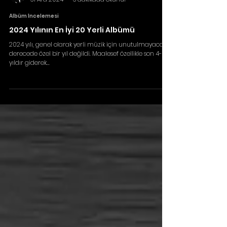
Barkın ÜNLÜEROĞLUGİL
31 Ara 2024
6 dakikada okunur
Albüm İncelemesi
2024 Yılının En İyi 20 Yerli Albümü
2024 yılı, genel olarak yerli müzik için unutulmayacak
derecede özel bir yıl değildi. Maalesef özellikle son 4-5
yıldır giderek...