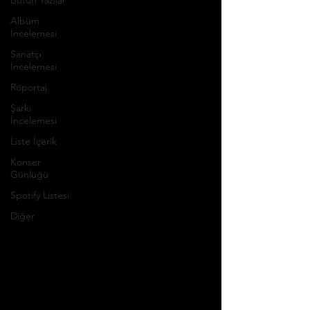
Bütün Yazılar
Albüm
İncelemesi
Sanatçı
İncelemesi
Röportaj
Şarkı
İncelemesi
Liste İçerik
Konser
Günlüğü
Spotify Listesi
Diğer