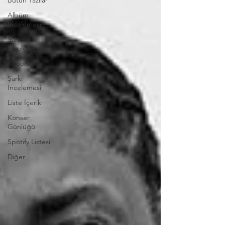
Bütün Yazılar
Albüm
İncelemesi
Sanatçı
İncelemesi
Röportaj
Şarkı
İncelemesi
Liste İçerik
Konser
Günlüğü
Spotify Listesi
Diğer