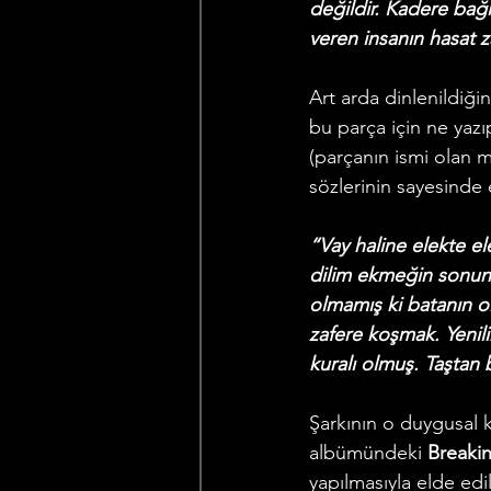
değildir. Kadere bağlı
veren insanın hasat 
Art arda dinlenildiğ
bu parça için ne yazı
(parçanın ismi olan 
sözlerinin sayesinde 
“Vay haline elekte e
dilim ekmeğin sonund
olmamış ki batanın ol
zafere koşmak. Yeni
kuralı olmuş. Taştan
Şarkının o duygusal k
albümündeki 
Breakin
yapılmasıyla elde edi