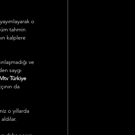
 yayımlayarak o 
büm tahmin 
ın kalplere 
ınlaşmadığı ve 
dden saygı 
Mtv Türkiye
tçının da 
z o yıllarda 
ldılar.