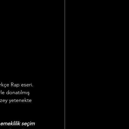
rkçe Rap eseri. 
le donatılmış 
üzey yetenekte 
emeklilik seçim 