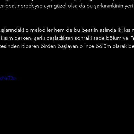
r beat neredeyse ayrı güzel olsa da bu şarkınınkinin yer
ışlarındaki o melodiler hem de bu beat’in aslında iki kıs
ki kısım derken, şarkı başladıktan sonraki sade bölüm ve 
“
zesinden itibaren birden başlayan o ince bölüm olarak bea
RcNsT3o