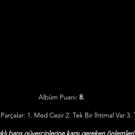
Albüm Puanı: 
8.
Parçalar: 1. Med Cezir 2. Tek Bir İhtimal Var 3
klı barış güvercinlerine karşı gereken önlemler