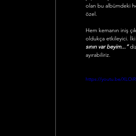
olan bu albümdeki he
özel.
Hem kemanın iniş çık
oldukça etkileyici. İ
sınırı var beyim...” 
di
ayırabiliriz.
https://youtu.be/XLOi