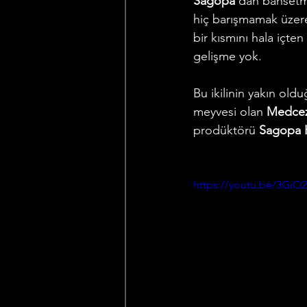
Sagopa
’dan bahsetm
hiç barışmamak üzere
bir kısmını hala içte
gelişme yok. 
Bu ikilinin yakın old
meyvesi olan 
Medcez
prodüktörü 
Sagopa 
https://youtu.be/3GiO