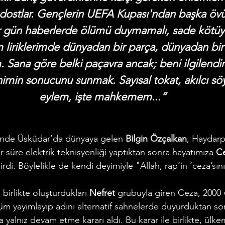
 dostlar. Gençlerin UEFA Kupası'ndan başka övü
er gün haberlerde ölümü duymamalı, sade kötü
liriklerimde dünyadan bir parça, dünyadan bir
Sana göre belki paçavra ancak; beni ilgilendir
in sonucunu sunmak. Sayısal tokat, akılcı söyl
eylem, işte mahkemem...”
nünde Üsküdar’da dünyaya gelen 
Bilgin Özçalkan
, Haydar
r süre elektrik teknisyenliği yaptıktan sonra hayatımıza 
Ce
irdi. Böylelikle de kendi deyimiyle "Allah, rap’in ‘ceza’sını
e birlikte oluşturdukları 
Nefret
 grubuyla giren Ceza, 2000 v
lbüm yayımlayıp adını alternatif sahnelerde duyurduktan so
 yalnız devam etme kararı aldı. Bu karar ile birlikte, ülk