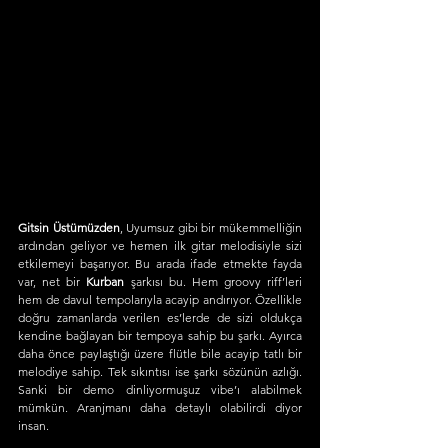
Gitsin Üstümüzden
, Uyumsuz gibi bir mükemmelliğin 
ardından geliyor ve hemen ilk gitar melodisiyle sizi 
etkilemeyi başarıyor. Bu arada ifade etmekte fayda 
var, net bir 
Kurban 
şarkısı bu. Hem groovy riff’leri 
hem de davul tempolarıyla acayip andırıyor. Özellikle 
doğru zamanlarda verilen es’lerde de sizi oldukça 
kendine bağlayan bir tempoya sahip bu şarkı. Ayırca 
daha önce paylaştığı üzere flütle bile acayip tatlı bir 
melodiye sahip. Tek sıkıntısı ise şarkı sözünün azlığı. 
Sanki bir demo dinliyormuşuz vibe’ı alabilmek 
mümkün. Aranjmanı daha detaylı olabilirdi diyor 
insan.