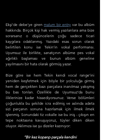
Ekşi’de debe’ye giren 
malum bir entry
 var bu albüm 
hakkında. Birçok kişi hak vermiş yazılanlara ama bize 
sorarsanız o düşüncelerin çoğu sadece ticari 
kaygılara odaklanmış. Yazıdaki esas sorun olarak 
belirtilen konu ise Tekin’in vokal performansı. 
Uyumsuz ile birlikte, sanatçının albüme pes vokal 
ağırlıklı başlaması ve bunun albüm geneline 
yayılmasını bir hata olarak görmüş yazar. 
Bize göre ise hem Tekin kendi vocal range’ini 
yeniden keşfetmek için böyle bir yolculuğa girmiş 
hem de gerçekten bazı parçalara inanılmaz yakışmış 
bu bas tonları. Özellikle de Uyumsuz’da bunu 
iliklerinize kadar hissediyorsunuz. Verse bölümleri 
çoğunlukla bu şekilde icra edilmiş ve aslında adeta 
sizi parçanın sonuna hazırlamak için ilmek ilmek 
işlenmiş. Sonundaki tiz vokalle ise bu iniş - çıkışın en 
tepe noktasına kavuşuyoruz, tüyler diken diken 
oluyor. Aklımıza ise şu dizeler kazınıyor:
“Bir kez koparıp parçala kendini