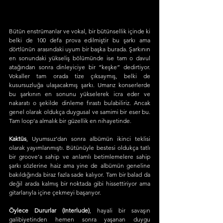
Bütün enstrümanlar ve vokal, bir bütünsellik içinde ki 
belki de 100 defa prova edilmiştir bu şarkı ama 
dörtlünün arasındaki uyum bir başka burada. Şarkının 
en sonundaki yükseliş bölümünde ise tam o davul 
atağından sonra dinleyiciye bir “keşke” dedirtiyor. 
Vokaller tam orada tize çıksaymış, belki de 
kusursuzluğa ulaşacakmış şarkı. Umarız konserlerde 
bu şarkının en sonunu yükselerek icra eder ve 
nakaratı o şekilde dinleme fırastı bulabiliriz. Ancak 
genel olarak oldukça duygusal ve samimi bir eser bu. 
Tam loop’a almalık bir güzellik en nihayetinde.
Kaktüs
, Uyumsuz’dan sonra albümün ikinci teklisi 
olarak yayımlanmıştı. Bütünüyle bestesi oldukça tatlı 
bir groove’a sahip ve anlamlı betimlemelere sahip 
şarkı sözlerine haiz ama yine de albümün geneline 
bakıldığında biraz fazla sade kalıyor. Tam bir balad da 
değil arada kalmış bir noktada gibi hissettiriyor ama 
gitarlarıyla içine çekmeyi başarıyor.
Öylece Dururlar (Interlude)
, hayali bir savaşın 
galibiyetinden hemen sonra yaşanan duygu 