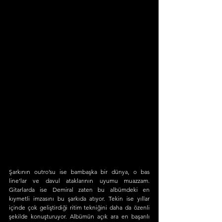
Şarkının outro’su ise bambaşka bir dünya, o bas 
line’lar ve davul ataklarının uyumu muazzam. 
Gitarlarda ise Demiral zaten bu albümdeki en 
kıymetli imzasını bu şarkıda atıyor. Tekin ise yıllar 
içinde çok geliştirdiği ritim tekniğini daha da özenli 
şekilde konuşturuyor. Albümün açık ara en başarılı 