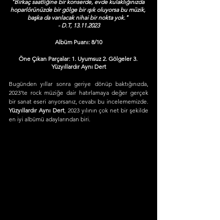
"Birkaç saatliğine bir konserde, evde kulaklığınızda 
hoparlörünüzde bir gölge bir ışık oluyorsa bu müzik, 
başka da varılacak nihai bir nokta yok." 
- D.T, 13.11.2023
Albüm Puanı: 8/10
Öne Çıkan Parçalar: 1. Uyumsuz 2. Gölgeler 3. 
Yüzyıllardır Aynı Dert
Bugünden yıllar sonra geriye dönüp baktığınızda, 
2023’te rock müziğe dair hatırlamaya değer gerçek 
bir sanat eseri arıyorsanız, cevabı bu incelememizde. 
Yüzyıllardır Aynı Dert
, 2023 yılının çok net bir şekilde 
en iyi albümü adaylarından biri.