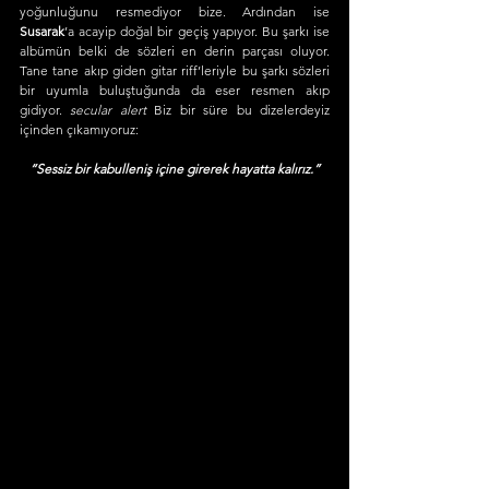
yoğunluğunu resmediyor bize. Ardından ise 
Susarak
’a acayip doğal bir geçiş yapıyor. Bu şarkı ise 
albümün belki de sözleri en derin parçası oluyor. 
Tane tane akıp giden gitar riff’leriyle bu şarkı sözleri 
bir uyumla buluştuğunda da eser resmen akıp 
gidiyor. 
secular alert
 Biz bir süre bu dizelerdeyiz 
içinden çıkamıyoruz:
“Sessiz bir kabulleniş içine girerek hayatta kalırız.”