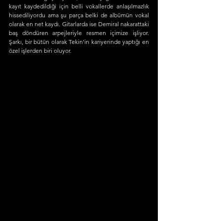
kayıt kaydedildiği için belli vokallerde anlaşılmazlık 
hissediliyordu ama şu parça belki de albümün vokal 
olarak en net kaydı. Gitarlarda ise Demiral nakarattaki 
baş döndüren arpejleriyle resmen içimize işliyor. 
Şarkı, bir bütün olarak Tekin’in kariyerinde yaptığı en 
özel işlerden biri oluyor.