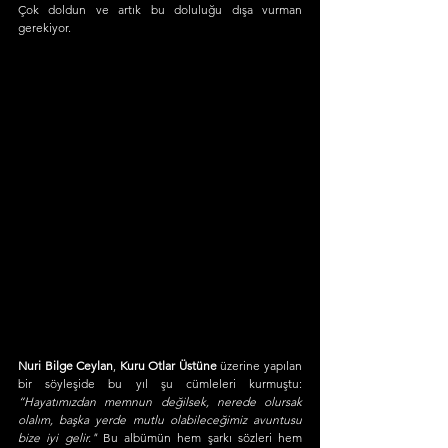
Çok doldun ve artık bu doluluğu dışa vurman 
gerekiyor. 
Nuri Bilge Ceylan
, 
Kuru Otlar Üstüne
 üzerine yapılan 
bir söyleşide bu yıl şu cümleleri kurmuştu: 
“Hayatımızdan memnun değilsek, nerede olursak 
olalım, başka yerde mutlu olabileceğimiz avuntusu 
bize iyi gelir."
 Bu albümün hem şarkı sözleri hem 