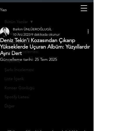
Yazı
Bütün Yazılar
Barkın ÜNLÜEROĞLUGİL
Bütün Yazılar
10 Ara 2023
9 dakikada okunur
Deniz Tekin’i Kozasından Çıkarıp
Albüm İncelemesi
Yükseklerde Uçuran Albüm: Yüzyıllardır
Sanatçı İncelemesi
Aynı Dert
Güncelleme tarihi:
25 Tem 2025
Röportaj
Şarkı İncelemesi
Liste İçerik
Konser Günlüğü
Spotify Listesi
Diğer