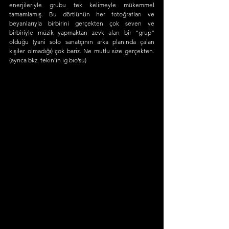
enerjileriyle grubu tek kelimeyle mükemmel 
tamamlamış. Bu dörtlünün her fotoğrafları ve 
beyanlarıyla birbirini gerçekten çok seven ve 
birbiriyle müzik yapmaktan zevk alan bir “grup” 
olduğu (yani solo sanatçının arka planında çalan 
kişiler olmadığı) çok bariz. Ne mutlu size gerçekten. 
(ayrıca bkz. tekin’in ig bio’su)