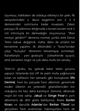
Uyumsuz, hakikaten de oldukça etkileyici bir şarkı. İlk 
saniyelerindeki o davul bagetinin son 2 3 4 
demesinden outro’suna kadar muazzam. Zaten 
parçaya ilk adımınızı attığınızda o buram buram rock n 
roll intro’suyla bir darmadağın oluyorsunuz. “Ben 
nereye geldim?” demeniz normal; çünkü artık Deniz 
Tekin kabuk değiştirdi. Hatta daha da anlamlı bir 
benzetme yapalım, ilk albümdeki o “koza”sından 
çıkıp “kuluçka” dönemini tamamlayıp evrimleşti. 
Kanatlarıyla - yani grubuyla - yükseklerde uçuyor, 
artık tamamen özgür ve çok daha mutlu bir sanatçı.
Tekin’in grubu, bu şarkıda teker teker şovunu 
yapıyor. Gitarlarda bizi riff ile palm mute yağmuruna 
tutan ve kalitesini her zamanki gibi konuşturan 
Efe 
Demiral
, hem bu parçada hem albümün genelinde 
neden ülkenin en yetenekli gitaristlerinden biri 
olduğunu bir kez daha kanıtlıyor. Demiral, albümde 
majör bir role sahip. 
Jakuzi 
ve 
Simge Pınar
’ın yeni 
albümünü de dört gözle bekliyoruz. Basta 
Kunter 
Kınacı
 ve davulda 
Adamlar
’dan 
Berkan Tilavel
 ise 
gerçekten hem enstrüman hakimiyetleri hem de 