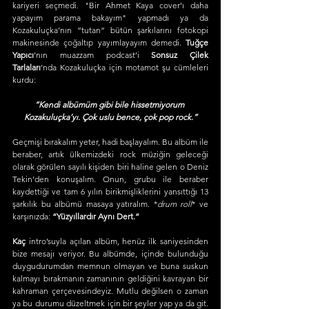
kariyeri seçmedi. "Bir Ahmet Kaya cover’ı daha 
yapayım parama bakayım" yapmadı ya da 
Kozakuluçka’nın “tutan” bütün şarkılarını fotokopi 
makinesinde çoğaltıp yayımlayayım demedi. 
Tuğçe 
Yapıcı
’nın muazzam podcast’i 
Sonsuz Çilek 
Tarlaları
’nda Kozakuluçka için motamot şu cümleleri 
kurdu:
“Kendi albümüm gibi bile hissetmiyorum 
Kozakuluçka’yı. Çok uslu bence, çok pop rock.”
Geçmişi bırakalım yeter, hadi başlayalım. Bu albüm ile 
beraber, artık ülkemizdeki rock müziğin geleceği 
olarak görülen sayılı kişiden biri haline gelen o Deniz 
Tekin’den konuşalım. Onun, grubu ile beraber 
kaydettiği ve tam 6 yılın birikmişliklerini yansıttığı 13 
şarkılık bu albümü masaya yatıralım. *
drum roll
* ve 
karşınızda: 
“Yüzyıllardır Aynı Dert.”
Kaç 
intro’suyla açılan albüm, henüz ilk saniyesinden 
bize mesajı veriyor. Bu albümde, içinde bulunduğu 
duygudurumdan memnun olmayan ve buna suskun 
kalmayı bırakmanın zamanının geldiğini kavrayan bir 
kahraman çerçevesindeyiz. Mutlu değilsen o zaman 
ya bu durumu düzeltmek için bir şeyler yap ya da git. 