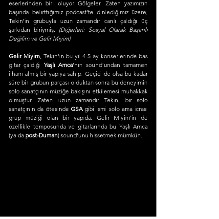
eserlerinden biri oluyor Gölgeler. Zaten yazımızın 
başında belirttiğimiz podcast’te dinlediğimiz üzere, 
Tekin’in grubuyla uzun zamandır canlı çaldığı üç 
şarkıdan biriymiş.
 (Diğerleri: Sosyal Olarak Başarılı 
Değilim ve Gelir Miyim)
Gelir Miyim
, Tekin’in bu yıl 4-5 ay konserlerinde bas 
gitar çaldığı 
Yaşlı Amca
’nın sound’undan tamamen 
ilham almış bir yapıya sahip. Geçici de olsa bu kadar 
süre bir grubun parçası olduktan sonra bu deneyimin 
solo sanatçının müziğe bakışını etkilemesi muhakkak 
olmuştur. Zaten uzun zamandır Tekin, bir solo 
sanatçının da ötesinde 
GSA 
gibi ismi solo ama icrası 
grup müziği olan bir yapıda. Gelir Miyim’in de 
özellikle temposunda ve gitarlarında bu Yaşlı Amca 
(ya da 
post-Duman
) sound’unu hissetmek mümkün.