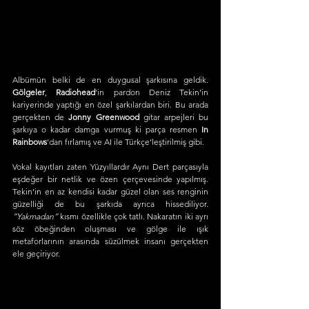
Albümün belki de en duygusal şarkısına geldik. 
Gölgeler
, 
Radiohead
’in pardon Deniz Tekin’in 
kariyerinde yaptığı en özel şarkılardan biri. Bu arada 
gerçekten de 
Jonny Greenwood
 gitar arpejleri bu 
şarkıya o kadar damga vurmuş ki parça resmen 
In 
Rainbows
’dan fırlamış ve AI ile Türkçe’leştirilmiş gibi. 
Vokal kayıtları zaten Yüzyıllardır Aynı Dert parçasıyla 
eşdeğer bir netlik ve özen çerçevesinde yapılmış. 
Tekin’in en az kendisi kadar güzel olan ses renginin 
güzelliği de bu şarkıda ayrıca hissediliyor. 
“Yakmadan”
 kısmı özellikle çok tatlı. Nakaratın iki ayrı 
söz öbeğinden oluşması ve gölge ile ışık 
metaforlarının arasında süzülmek insanı gerçekten 
ele geçiriyor.