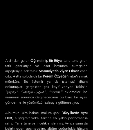
Ardından gelen 
Öğrenilmiş Bir Rüya
, tane tane giren 
tatlı gitarlarıyla ve eser boyunca süregelen 
arpejleriyle adeta bir 
Masumiyetin Ziyan Olmaz
 eseri 
gibi. Hatta soloda da bir 
Kerem Özyeğen
 vibe’ı almak 
mümkün. Bu (istemli ya da istemsiz) ilham 
dokunuşları gerçekten çok keyif veriyor. Tekin’in 
“yapay”, “yasaya uygun”, “normal”
 eklemeleri ise 
yazımızın sonunda değineceğimiz bu bariz bir siyasi 
gönderme ile yüzümüzü fazlasıyla gülümsetiyor.
Albümün isim babası malum şarkı 
Yüzyıllardır Aynı 
Dert
, alıştığımız vokal tarzına en yakın performansa 
sahip. Tane tane ve incelikle işlenmiş. Ayrıca şunu da 
belirtmeden geçmeyelim, albüm çoğunlukla hücum 