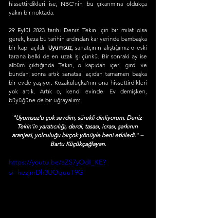
hissettirdikleri ise, NBC’nin bu çıkarımına oldukça 
yakın bir noktada.
29 Eylül 2023 tarihi Deniz Tekin için bir milat olsa 
gerek, keza bu tarihin ardından kariyerinde bambaşka 
bir kapı açıldı. 
Uyumsuz
, sanatçının alıştığımız o eski 
tarzına belki de en uzak işi çünkü. Bir sonraki ay ise 
albüm çıktığında Tekin, o kapıdan içeri girdi ve 
bundan sonra artık sanatsal açıdan tamamen başka 
bir evde yaşıyor. Kozakuluçka’nın ona hissettirdikleri 
yok artık. Artık o, kendi evinde. Ev demişken, 
büyüğüne de bir uğrayalım:
"Uyumsuz'u çok sevdim, sürekli dinliyorum. Deniz 
Tekin'in yaratıcılığı, derdi, tasası, icrası, şarkının 
aranjesi, yolculuğu birçok yönüyle beni etkiledi." – 
Bartu Küçükçağlayan.
https://youtu.be/aZS7yOdI_KE?
si=hezjmDh3UOquuT9G