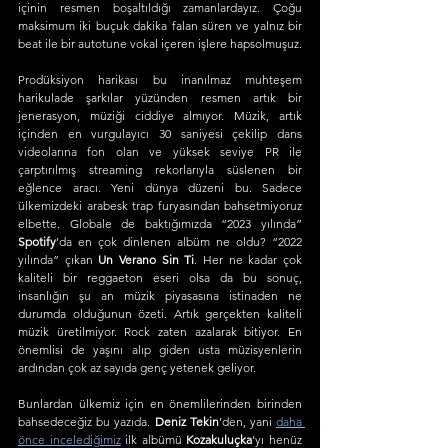
içinin resmen boşaltıldığı zamanlardayız. Çoğu 
maksimum iki buçuk dakika falan süren ve yalnız bir 
beat ile bir autotune vokal içeren işlere hapsolmuşuz.
Prodüksiyon harikası bu inanılmaz muhteşem 
harikulade şarkılar yüzünden resmen artık bir 
jenerasyon, müziği ciddiye almıyor. Müzik, artık 
içinden en vurgulayıcı 30 saniyesi çekilip dans 
videolarına fon olan ve yüksek seviye PR ile 
çarptırılmış streaming rekorlarıyla süslenen bir 
eğlence aracı. Yeni dünya düzeni bu. Sadece 
ülkemizdeki arabesk trap furyasından bahsetmiyoruz 
elbette. Globale de baktığımızda “2023 yılında” 
Spotify
’da en çok dinlenen albüm ne oldu? “2022 
yılında” çıkan 
Un Verano Sin Ti
. Her ne kadar çok 
kaliteli bir reggaeton eseri olsa da bu sonuç, 
insanlığın şu an müzik piyasasına istinaden ne 
durumda olduğunun özeti. Artık gerçekten kaliteli 
müzik üretilmiyor. Rock zaten azalarak bitiyor. En 
önemlisi de yaşını alıp giden usta müzisyenlerin 
ardından çok az sayıda genç yetenek geliyor.
Bunlardan ülkemiz için en önemlilerinden birinden 
bahsedeceğiz bu yazıda. 
Deniz Tekin
’den, yani 
daha 
önce incelediğimiz
 ilk albümü 
Kozakuluçka
’yı henüz 