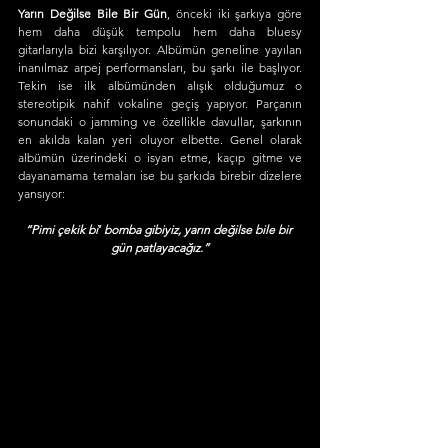
Yarın Değilse Bile Bir Gün
, önceki iki şarkıya göre 
hem daha düşük tempolu hem daha bluesy 
gitarlarıyla bizi karşılıyor. Albümün geneline yayılan 
inanılmaz arpej performansları, bu şarkı ile başlıyor. 
Tekin ise ilk albümünden alışık olduğumuz o 
stereotipik nahif vokaline geçiş yapıyor. Parçanın 
sonundaki o jamming ve özellikle davullar, şarkının 
en akılda kalan yeri oluyor elbette. Genel olarak 
albümün üzerindeki o isyan etme, kaçıp gitme ve 
dayanamama temaları ise bu şarkıda birebir dizelere 
yansıyor: 
“Pimi çekik bi′ bomba gibiyiz, yarın değilse bile bir 
gün patlayacağız.”