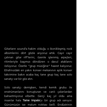
Gitarların sound’a hakim olduğu o ikonikleşmiş rock 
albümlerini dört gözle arıyoruz artık. Cayır cayır 
çalınan gitar riff’lerini, özenle işlenmiş arpejleri, 
ritimleriyle başımızı döndüren o davul ataklarını 
özlüyoruz. Özetle “grup müziğine” hasret kalıyoruz. 
Etrafınızdaki en yakın konser mekanının aylık konser 
takvimine bakın acaba kaç tane grup kaç tane solo 
sanatçı var bir göz atın.
Solo sanatçı demişken, kendi kemik grubu ile 
enstrümanlarını konuşturan ve canlı çalanlardan 
bahsetmiyoruz elbette. Gerçi kaç yıl oldu ama 
insanlar hala 
Tame Impala
’yı bir grup adı sanıyor. 
Günümüzün ise malum noktası belli. Endüstrinin 