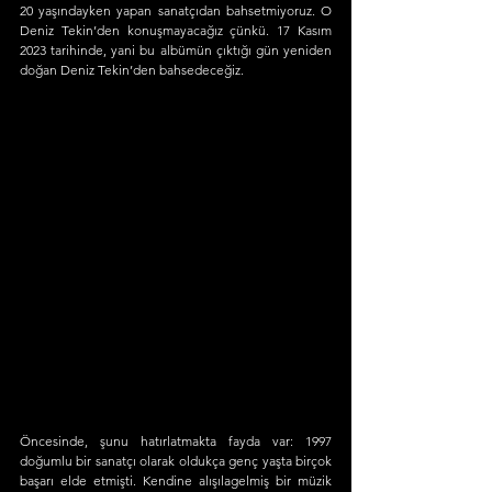
20 yaşındayken yapan sanatçıdan bahsetmiyoruz. O 
Deniz Tekin’den konuşmayacağız çünkü. 17 Kasım 
2023 tarihinde, yani bu albümün çıktığı gün yeniden 
doğan Deniz Tekin’den bahsedeceğiz.
Öncesinde, şunu hatırlatmakta fayda var: 1997 
doğumlu bir sanatçı olarak oldukça genç yaşta birçok 
başarı elde etmişti. Kendine alışılagelmiş bir müzik 