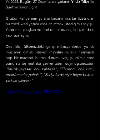
Yıl 2023. Bugün. 27 Ocak’ta ise şarkının 
Yıldız Tilbe
 ile 
düet versiyonu çıktı.
Grubun kariyerinin şu ana kadarki kısa bir özeti olan 
bu Yözdil-vari yazıda esas anlatmak istediğimiz şey şu: 
Yeterince çalışkan ve üretken olursanız, bir şekilde o 
kapı size açılır. 
Özellikle, ülkemizdeki genç müzisyenlerde ya da 
müzisyen olmak isteyen (hayalini kuran) insanlarda 
hep bir mazeret bulma durumu var, şu cümlelerde 
bunu siz de mutlaka çevrenizden duymuşsunuzdur: 
“Müzik piyasası çok kalitesiz”, “Ehonomi çok kötü, 
enstrümanlar pahalı.”, “Radyolarda niye böyle boktan 
şarkılar çalıyor?”
https://youtu.be/H9RYYYo2-yk