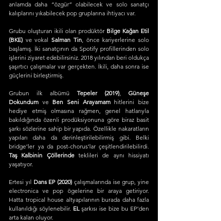
anlamda daha “özgür” olabilecek ve solo sanatçı 
kalıplarını yıkabilecek pop gruplarına ihtiyacı var.
Grubu oluşturan ikili olan prodüktör 
Bilge Kağan Etil 
(BKE)
 ve vokal 
Salman Tin
, önce kariyerlerine solo 
başlamış. İki sanatçının da Spotify profillerinden solo 
işlerini ziyaret edebilirsiniz. 2018 yılından beri oldukça 
şaşırtıcı çalışmalar var gerçekten. İkili, daha sonra ise 
güçlerini birleştirmiş. 
Grubun ilk albümü 
Tepeler (2019)
, 
Güneşe 
Dokundum 
ve 
Ben Seni Arayamam
 hitlerini bize 
hediye etmiş olmasına rağmen, genel hatlarıyla 
bakıldığında özenli prodüksiyonuna göre biraz basit 
şarkı sözlerine sahip bir yapıda. Özellikle nakaratların 
yapıları daha da derinleştirilebilirmiş gibi. Belki 
bridge’ler ya da post-chorus’lar çeşitlendirilebilirdi. 
Taş Kalbinin Çöllerinde
 teklileri de aynı hissiyatı 
yaşatıyor.
Ertesi yıl 
Dans EP (2020) 
çalışmalarında ise grup, yine 
electronica ve pop ögelerine bir araya getiriyor. 
Hatta tropical house altyapılarının burada daha fazla 
kullanıldığı söylenebilir. 
EL 
şarkısı ise bize bu EP’den 
arta kalan oluyor.