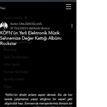
Yazı
Bütün Yazılar
Barkın ÜNLÜEROĞLUGİL
Bütün Yazılar
27 Oca 2023
5 dakikada okunur
KÖFN'ün Yerli Elektronik Müzik
Albüm İncelemesi
Sahnemize Değer Kattığı Albüm:
Sanatçı İncelemesi
Rockstar
Röportaj
Şarkı İncelemesi
Liste İçerik
Konser Günlüğü
Spotify Listesi
Diğer
“Köfün’ün direkt anlamı sepet demek. Biz de her 
tarzda çalışmamızı yapıp attığımız bir sepet gibi 
düşündük hep. Sonrasında menajerlerimiz ikimizin bir 