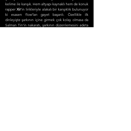
kelime ile karışık. Hem altyapı kaynaklı hem de konuk 
rapper 
Xir
’in lirikleriyle alakalı bir karışıklık bulunuyor 
ki esasen flow’ları gayet başarılı. Özellikle ilk 
dinleyişte şarkının içine girmek çok kolay olmasa da 
Salman Tin’in nakaratı, şarkının düzenlemesini adeta 
kurtaran bir bölüm oluyor.
Son olarak ise gelelim en önemli esere, 
Olan Olmuş
gerçekten kendi alanında bu topraklarda yapılmış 
mükemmel bir iş. 
https://youtu.be/UQDMNRfxwAo
Hem tempo olarak hem de nakarat bestesi olarak 
inanılmaz derecede akılda kalıcı olmasının yanı sıra, 
BKE’nin cidden şahane olarak ifade edebileceğimiz 
piyano akorlarıyla bizi adeta bambaşka yerlere 