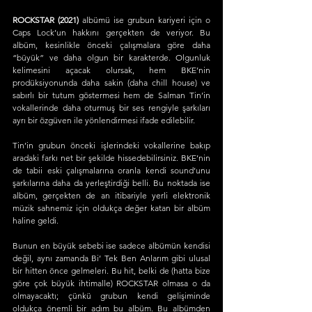
ROCKSTAR (2021)
 albümü ise grubun kariyeri için o 
Caps Lock’un hakkını gerçekten de veriyor. Bu 
albüm, kesinlikle önceki çalışmalara göre daha 
“büyük” ve daha olgun bir karakterde. Olgunluk 
kelimesini açacak olursak, hem BKE’nin 
prodüksiyonunda daha sakin (daha chill house) ve 
sabırlı bir tutum göstermesi hem de Salman Tin’in 
vokallerinde daha oturmuş bir ses rengiyle şarkıları 
ayrı bir özgüven ile yönlendirmesi ifade edilebilir.
Tin’in grubun önceki işlerindeki vokallerine bakıp 
aradaki farkı net bir şekilde hissedebilirsiniz. BKE’nin 
de tabii eski çalışmalarına oranla kendi sound’unu 
şarkılarına daha da yerleştirdiği belli. Bu noktada ise 
albüm, gerçekten de an itibariyle yerli elektronik 
müzik sahnemiz için oldukça değer katan bir albüm 
haline geldi. 
Bunun en büyük sebebi ise sadece albümün kendisi 
değil, aynı zamanda Bi’ Tek Ben Anlarım gibi ulusal 
bir hitten önce gelmeleri. Bu hit, belki de (hatta bize 
göre çok büyük ihtimalle) ROCKSTAR olmasa o da 
olmayacaktı; çünkü grubun kendi gelişiminde 
oldukça önemli bir adım bu albüm. Bu albümden 