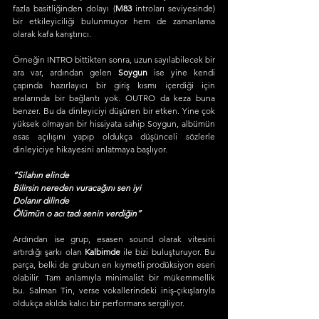
fazla basitliğinden dolayı (
M83 
introları seviyesinde) 
bir etkileyiciliği bulunmuyor hem de zamanlama 
olarak kafa karıştırıcı. 
Örneğin INTRO bittikten sonra, uzun sayılabilecek bir 
ara var, ardından gelen 
Soygun 
ise yine kendi 
çapında hazırlayıcı bir giriş kısmı içerdiği için 
aralarında bir bağlantı yok. OUTRO da keza buna 
benzer. Bu da dinleyiciyi düşüren bir etken. Yine çok 
yüksek olmayan bir hissiyata sahip Soygun, albümün 
esas açılışını yapıp oldukça düşünceli sözlerle 
dinleyiciye hikayesini anlatmaya başlıyor.
“Silahın elinde
Bilirsin nereden vuracağını sen iyi
Dolanır dilinde
Ölümün o acı tadı senin verdiğin”
Ardından ise grup, esasen sound olarak vitesini 
artırdığı şarkı olan 
Kalbimde 
ile bizi buluşturuyor. Bu 
parça, belki de grubun en kıymetli prodüksiyon eseri 
olabilir. Tam anlamıyla minimalist bir mükemmellik 
bu. Salman Tin, verse vokallerindeki iniş-çıkışlarıyla 
oldukça akılda kalıcı bir performans sergiliyor. 