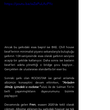
https://youtu.be/wZePuLAcPYc
Ancak bu şarkıdaki esas başrol ise BKE. Chill house 
beat’lerinin minimalist piyano sekanslarıyla buluştuğu 
şarkının 1:04 saniyesinde esas olarak şarkının seviyesi 
acayip bir şekilde katlanıyor. Daha sonra ise basların 
beat’leri adeta yönettiği o bridge şovu başlıyor... 
Gerçekten de uluslararası standartta bir eser bu.
Sonraki şarkı olan ROCKSTAR ise genel anlamda 
albümün konseptini devam ettirirken, 
“Anladım 
ölmüş içimdeki o rockstar.”
sözü ile de Salman Tin’in 
belli yaşanmışlıkların dışavurumunu bizimle 
paylaşıyor.
Devamında gelen 
Fren
, esasen 2020’de tekli olarak 
çıkmıştı. Albüme eklenen bu şarkıdaki hissiyat ise tek 