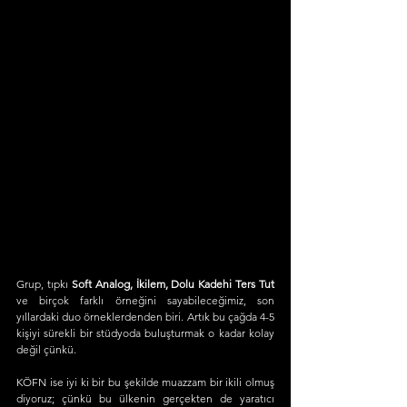
Grup, tıpkı 
Soft Analog, İkilem, Dolu Kadehi Ters Tut
ve birçok farklı örneğini sayabileceğimiz, son 
yıllardaki duo örneklerdenden biri. Artık bu çağda 4-5 
kişiyi sürekli bir stüdyoda buluşturmak o kadar kolay 
değil çünkü.
KÖFN ise iyi ki bir bu şekilde muazzam bir ikili olmuş 
diyoruz; çünkü bu ülkenin gerçekten de yaratıcı 