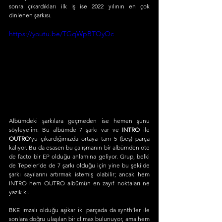
sonra çıkardıkları ilk iş ise 2022 yılının en çok 
dinlenen şarkısı.
https://youtu.be/TGqWpBTQyOc
Albümdeki şarkılara geçmeden ise hemen şunu 
söyleyelim: Bu albümde 7 şarkı var ve 
INTRO 
ile 
OUTRO
’yu çıkardığımızda ortaya tam 5 (beş) parça 
kalıyor. Bu da esasen bu çalışmanın bir albümden öte 
de facto bir EP olduğu anlamına geliyor. Grup, belki 
de Tepeler’de de 7 şarkı olduğu için yine bu şekilde 
şarkı sayılarını artırmak istemiş olabilir; ancak hem 
INTRO hem OUTRO albümün en zayıf noktaları ne 
yazık ki.
BKE imzalı olduğu aşikar iki parçada da synth’ler ile 
sonlara doğru ulaşılan bir climax bulunuyor, ama hem 