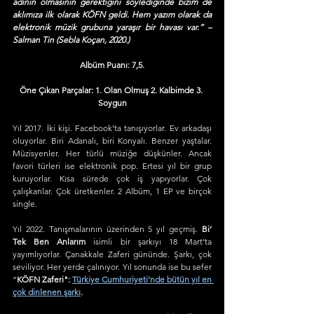
adının olmasının gerektiğini söylediğinde bizim de 
aklımıza ilk olarak KÖFN geldi. Hem yazım olarak da 
elektronik müzik grubuna yaraşır bir havası var.” – 
Salman Tin (Sebla Koçan, 2020.)
Albüm Puanı: 7,5.
Öne Çıkan Parçalar: 1. Olan Olmuş 2. Kalbimde 3. 
Soygun
Yıl 2017. İki kişi. Facebook’ta tanışıyorlar. Ev arkadaşı 
oluyorlar. Biri Adanalı, biri Konyalı. Benzer yaştalar. 
Müzisyenler. Her türlü müziğe düşkünler. Ancak 
favori türleri ise elektronik pop. Ertesi yıl bir grup 
kuruyorlar. Kısa sürede çok iş yapıyorlar. Çok 
çalışkanlar. Çok üretkenler. 2 Albüm, 1 EP ve birçok 
single.
Yıl 2022. Tanışmalarının üzerinden 5 yıl geçmiş. 
Bi’ 
Tek Ben Anlarım
 isimli bir şarkıyı 18 Mart’ta 
yayımlıyorlar. Çanakkale Zaferi gününde. Şarkı, çok 
seviliyor. Her yerde çalınıyor. Yıl sonunda ise bu sefer 
“
KÖFN Zaferi": 
Türkiye Cumhuriyeti’nde bütün yıl en 
çok dinlenen şarkı
.