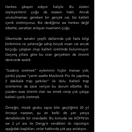
Herkes şikayet ediyor haliyle. Bu sözleri 
söyleyenlerin çoğu da esasen haklı. Ancak 
unutulmaması gereken bir gerçek var, biz kaliteli 
içerik üretmiyoruz. Biz dediğimiz ise herkes değil 
elbette; sanattan anlayan insanların çoğu. 
Ülkemizde sanatın çeşitli dallarında çok fazla bilgi 
birikimine ve yeteneğe sahip birçok insan var ancak 
birçoğu çalışkan olup kaliteli üretimde bulunmuyor. 
Geçmiş yıllara göre bu oran gerçekten de önemli 
derecede azaldı. 
“Sadece üretmek” eyleminin hiçbir manası yok; 
çünkü piyasa “yarım saatte Macbook Pro ile yapılmış 
2 dakikalık trap şarkıları” ile dolu. Kaliteli trap 
ürünlerine de zarar veriyor bu durum elbette. Bu 
yüzden esas önemli olan ise emek verip çok çalışıp 
kaliteli içerik üretmek.
Örneğin, müzik grubu sayısı bile geçtiğimiz 20 yıl 
önceye nazaran, şu an belki de yarı yarıya 
denebilecek bir orandadır. Bu konuda ise KÖFN’ün 
ise 2 yıl ara ile Dergy’e verdikleri iki röportajın 
aşağıdaki başlıkları, onlar hakkında çok şey anlatıyor...