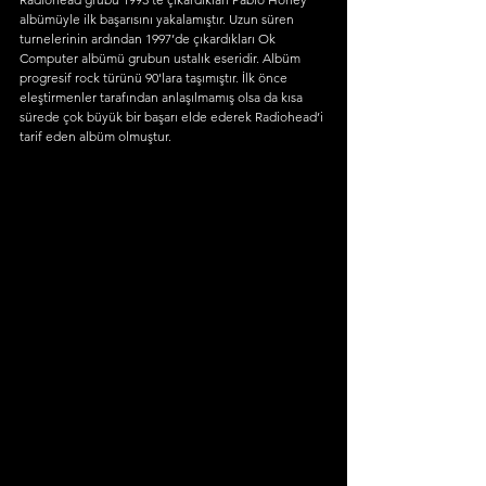
albümüyle ilk başarısını yakalamıştır. Uzun süren 
turnelerinin ardından 1997’de çıkardıkları Ok 
Computer albümü grubun ustalık eseridir. Albüm 
progresif rock türünü 90'lara taşımıştır. İlk önce 
eleştirmenler tarafından anlaşılmamış olsa da kısa 
sürede çok büyük bir başarı elde ederek Radiohead’i 
tarif eden albüm olmuştur.