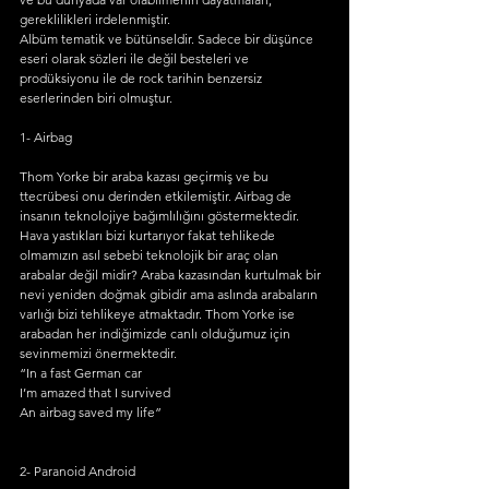
gereklilikleri irdelenmiştir. 
Albüm tematik ve bütünseldir. Sadece bir düşünce 
eseri olarak sözleri ile değil besteleri ve 
prodüksiyonu ile de rock tarihin benzersiz 
eserlerinden biri olmuştur.
1- Airbag
Thom Yorke bir araba kazası geçirmiş ve bu 
ttecrübesi onu derinden etkilemiştir. Airbag de 
insanın teknolojiye bağımlılığını göstermektedir. 
Hava yastıkları bizi kurtarıyor fakat tehlikede 
olmamızın asıl sebebi teknolojik bir araç olan 
arabalar değil midir? Araba kazasından kurtulmak bir 
nevi yeniden doğmak gibidir ama aslında arabaların 
varlığı bizi tehlikeye atmaktadır. Thom Yorke ise 
arabadan her indiğimizde canlı olduğumuz için 
sevinmemizi önermektedir. 
“In a fast German car
I’m amazed that I survived
An airbag saved my life”
2- Paranoid Android 