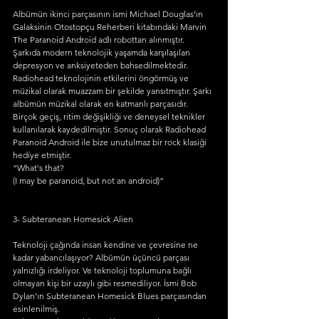
Albümün ikinci parçasının ismi Michael Douglas’ın 
Galaksinin Otostopçu Reherberi kitabındaki Marvin 
The Paranoid Android adlı robottan alınmıştır. 
Şarkıda modern teknolojik yaşamda karşılaşılan 
depresyon ve anksiyeteden bahsedilmektedir. 
Radiohead teknolojinin etkilerini öngörmüş ve 
müzikal olarak muazzam bir şekilde yansıtmıştır. Şarkı 
albümün müzikal olarak en katmanlı parçasıdır. 
Birçok geçiş, ritim değişikliği ve deneysel teknikler 
kullanılarak kaydedilmiştir. Sonuç olarak Radiohead 
Paranoid Android ile bize unutulmaz bir rock klasiği 
hediye etmiştir. 
“What's that?
(I may be paranoid, but not an android)”
3- Subteranean Homesick Alien
Teknoloji çağında insan kendine ve çevresine ne 
kadar yabancılaşıyor? Albümün üçüncü parçası 
yalnızlığı irdeliyor. Ve teknoloji toplumuna bağlı 
olmayan kişi bir uzaylı gibi resmediliyor. İsmi Bob 
Dylan’ın Subteranean Homesick Blues parçasından 
esinlenilmiş. 