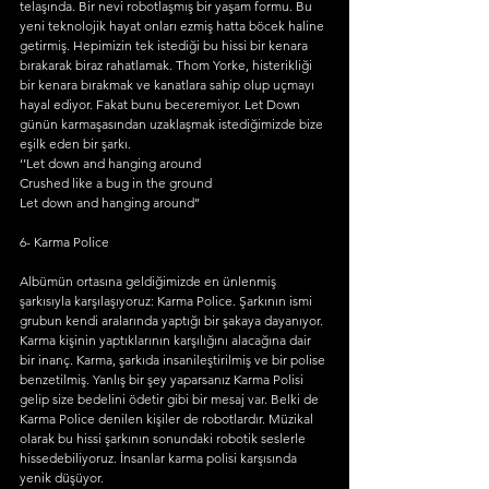
telaşında. Bir nevi robotlaşmış bir yaşam formu. Bu 
yeni teknolojik hayat onları ezmiş hatta böcek haline 
getirmiş. Hepimizin tek istediği bu hissi bir kenara 
bırakarak biraz rahatlamak. Thom Yorke, histerikliği 
bir kenara bırakmak ve kanatlara sahip olup uçmayı 
hayal ediyor. Fakat bunu beceremiyor. Let Down 
günün karmaşasından uzaklaşmak istediğimizde bize 
eşilk eden bir şarkı. 
‘’Let down and hanging around
Crushed like a bug in the ground
Let down and hanging around’’
6- Karma Police 
Albümün ortasına geldiğimizde en ünlenmiş 
şarkısıyla karşılaşıyoruz: Karma Police. Şarkının ismi 
grubun kendi aralarında yaptığı bir şakaya dayanıyor. 
Karma kişinin yaptıklarının karşılığını alacağına dair 
bir inanç. Karma, şarkıda insanileştirilmiş ve bir polise 
benzetilmiş. Yanlış bir şey yaparsanız Karma Polisi 
gelip size bedelini ödetir gibi bir mesaj var. Belki de 
Karma Police denilen kişiler de robotlardır. Müzikal 
olarak bu hissi şarkının sonundaki robotik seslerle 
hissedebiliyoruz. İnsanlar karma polisi karşısında 
yenik düşüyor. 