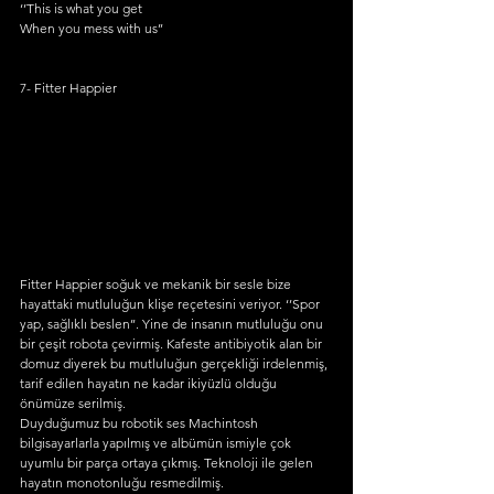
‘’This is what you get 
When you mess with us’’
7- Fitter Happier 
Fitter Happier soğuk ve mekanik bir sesle bize 
hayattaki mutluluğun klişe reçetesini veriyor. ‘’Spor 
yap, sağlıklı beslen’’. Yine de insanın mutluluğu onu 
bir çeşit robota çevirmiş. Kafeste antibiyotik alan bir 
domuz diyerek bu mutluluğun gerçekliği irdelenmiş, 
tarif edilen hayatın ne kadar ikiyüzlü olduğu 
önümüze serilmiş. 
Duyduğumuz bu robotik ses Machintosh 
bilgisayarlarla yapılmış ve albümün ismiyle çok 
uyumlu bir parça ortaya çıkmış. Teknoloji ile gelen 
hayatın monotonluğu resmedilmiş.