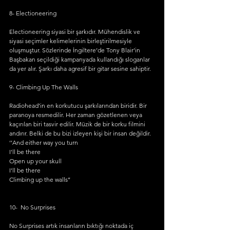
8- Electioneering
Electioneering siyasi bir şarkıdır. Mühendislik ve 
siyasi seçimler kelimelerinin birleştirilmesiyle 
oluşmuştur. Sözlerinde İngiltere’de Tony Blair’in 
Başbakan seçildiği kampanyada kullandığı sloganlar 
da yer alır. Şarkı daha agresif bir gitar sesine sahiptir. 
9- Climbing Up The Walls 
Radiohead’in en korkutucu şarkılarından biridir. Bir 
paranoya resmedilir. Her zaman gözetlenen veya 
kaçırılan biri tasvir edilir. Müzik de bir korku filmini 
andırır. Belki de bu bizi izleyen kişi bir insan değildir. 
‘’And either way you turn
I'll be there
Open up your skull
I'll be there
Climbing up the walls’’
10-  No Surprises 
No Surprises artık insanların bıktığı noktada iç 