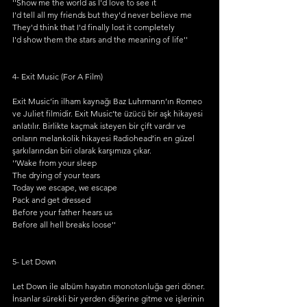
''Show me the world as I'd love to see it
I'd tell all my friends but they'd never believe me
They'd think that I'd finally lost it completely
I'd show them the stars and the meaning of life''
4- Exit Music (For A Film)
Exit Music’in ilham kaynağı Baz Luhrmann’ın Romeo 
ve Juliet filmidir. Exit Music’te üzücü bir aşk hikayesi 
anlatılır. Birlikte kaçmak isteyen bir çift vardır ve 
onların melankolik hikayesi Radiohead’in en güzel 
şarkılarından biri olarak karşımıza çıkar.
''Wake from your sleep
The drying of your tears
Today we escape, we escape
Pack and get dressed
Before your father hears us
Before all hell breaks loose''
5- Let Down
Let Down ile albüm hayatın monotonluğa geri döner. 
İnsanlar sürekli bir yerden diğerine gitme ve işlerinin 