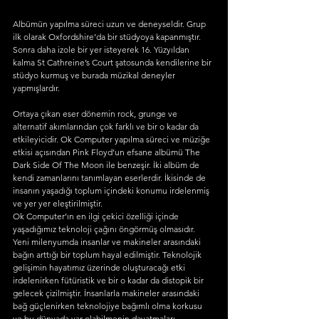
Albümün yapılma süreci uzun ve deneyseldir. Grup 
ilk olarak Oxfordshire’da bir stüdyoya kapanmıştır. 
Sonra daha izole bir yer isteyerek 16. Yüzyıldan 
kalma St Cathreine’s Court şatosunda kendilerine bir 
stüdyo kurmuş ve burada müzikal deneyler 
yapmışlardır. 
Ortaya çıkan eser dönemin rock, grunge ve 
alternatif akımlarından çok farklı ve bir o kadar da 
etkileyicidir. Ok Computer yapılma süreci ve müziğe 
etkisi açısından Pink Floyd’un efsane albümü The 
Dark Side Of The Moon ile benzeşir. İki albüm de 
kendi zamanlarını tanımlayan eserlerdir. İkisinde de 
insanın yaşadığı toplum içindeki konumu irdelenmiş 
ve yer yer eleştirilmiştir.
Ok Computer’ın en ilgi çekici özelliği içinde 
yaşadığımız teknoloji çağını öngörmüş olmasıdır. 
Yeni milenyumda insanlar ve makineler arasındaki 
bağın arttığı bir toplum hayal edilmiştir. Teknolojik 
gelişimin hayatımız üzerinde oluşturacağı etki 
irdelenirken fütüristik ve bir o kadar da distopik bir 
gelecek çizilmiştir. İnsanlarla makineler arasındaki 
bağ güçlenirken teknolojiye bağımlı olma korkusu 
ve bu dünyada var olabilmenin dayatmaları, 