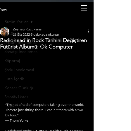
Yazı
Bütün Yazılar
Zeynep Kucukaras
Bütün Yazılar
26 Eki 2022
5 dakikada okunur
Radiohead'in Rock Tarihini Değiştiren
Albüm İncelemesi
Fütürist Albümü: Ok Computer
Sanatçı İncelemesi
Röportaj
Şarkı İncelemesi
Liste İçerik
Konser Günlüğü
Spotify Listesi
“I'm not afraid of computers taking over the world. 
Diğer
They're just sitting there. I can hit them with a two 
by four.”
― Thom Yorke
Radiohead grubu 1993’te çıkardıkları Pablo Honey 