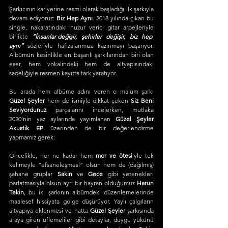
Şarkıcının kariyerine resmi olarak başladığı ilk şarkıyla 
devam ediyoruz: 
Biz Hep Aynı
. 2018 yılında çıkan bu 
single, nakaratındaki huzur verici gitar arpejleriyle 
birlikte 
“İnsanlar değişir, şehirler değişir, biz hep 
aynı”
 sözleriyle hafızalarımıza kazınmayı başarıyor. 
Albümün kesinlikle en başarılı şarkılarından biri olan 
eser, hem vokalindeki hem de altyapısındaki 
sadeliğiyle resmen kayıtta fark yaratıyor.
Bu arada hem albüme adını veren o malum şarkı 
Güzel Şeyler
 hem de ismiyle dikkat çeken 
Siz Beni 
Seviyordunuz
 parçalarını incelerken, mutlaka 
2020’nin yaz aylarında yayımlanan 
Güzel Şeyler 
Akustik EP
 üzerinden de bir değerlendirme 
yapmamız gerek:
Öncelikle, her ne kadar hem 
mor ve ötesi
’yle tek 
kelimeyle “efsaneleşmesi” olsun hem de (dağılmış) 
şahane gruplar 
Sakin
 ve 
Gece
 gibi yetenekleri 
parlatmasıyla olsun ayrı bir hayran olduğumuz 
Harun 
Tekin
, bu iki şarkının albümdeki düzenlemelerinde 
maalesef hissiyata gölge düşürüyor. Yaylı çalgıların 
altyapıya eklenmesi ve hatta 
Güzel Şeyler
 şarkısında 
araya giren üflemeliler gibi detaylar, duygu yükünü 