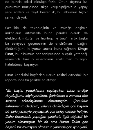
de bunda etkisi oldukça fazla. Onun dışında ise 
günümüz müziğinde sıkça karşılaştığımız o yapay 
şarkı sözleri ve zayıf bestecilik, bu albümün hiçbir 
şarkısında yok.
Özellikle de teknolojinin ve müziğe erişimin 
imkanların artmasıyla buna paralel olarak da 
elektronik müziğin ve hip-hop ile trap’in artık başka 
bir seviyeye geçmesinin de enstrüman müziğini 
öldürdüğünü biliyoruz; ancak buna rağmen 
Simge 
Pınar
, bu albümün her saniyesinde o eşsiz yeteneği 
sayesinde bize o özlediğimiz enstrüman müziğini 
hatırlatmayı başarıyor.
Pınar, kendisini keşfeden Harun Tekin’i 2019’daki bir 
röportajında bu şekilde anlatmıştı:
“En başta, yazdıklarımı paylaşırken biraz endişe 
duyduğumu söyleyebilirim. Şarkılarımı o zamana dek 
sadece arkadaşlarıma dinletmiştim. Çocukluk 
kahramanım dediğim, yıllarca dinlediğim çok başarılı 
bir şarkı yazarıyla paylaşmak çok kolay olmadı haliyle. 
Daha öncesinde yaptığım şarkılarla ilgili objektif bir 
yorum almamıştım bir de ama Harun Tekin çok 
başarılı bir müzisyen olmasının yanında çok iyi niyetli, 