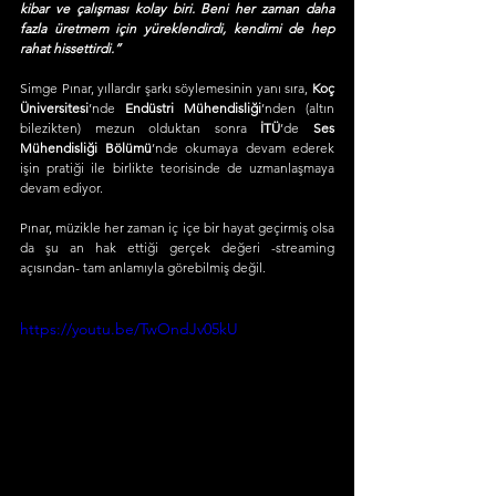
kibar ve çalışması kolay biri. Beni her zaman daha 
fazla üretmem için yüreklendirdi, kendimi de hep 
rahat hissettirdi.”
Simge Pınar, yıllardır şarkı söylemesinin yanı sıra, 
Koç 
Üniversitesi
’nde 
Endüstri Mühendisliği
’nden (altın 
bilezikten) mezun olduktan sonra 
İTÜ
’de 
Ses 
Mühendisliği Bölümü
’nde okumaya devam ederek 
işin pratiği ile birlikte teorisinde de uzmanlaşmaya 
devam ediyor.
Pınar, müzikle her zaman iç içe bir hayat geçirmiş olsa 
da şu an hak ettiği gerçek değeri -streaming 
açısından- tam anlamıyla görebilmiş değil. 
https://youtu.be/TwOndJv05kU