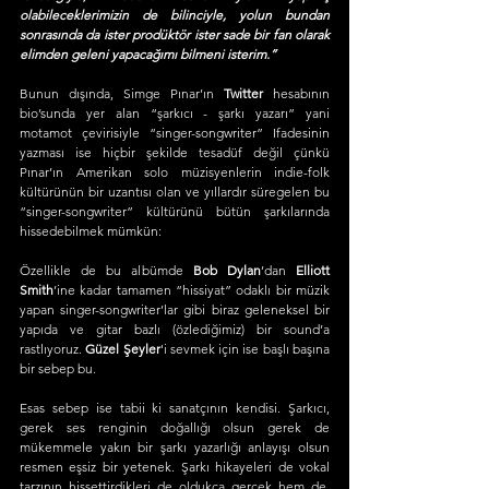
olabileceklerimizin de bilinciyle, yolun bundan 
sonrasında da ister prodüktör ister sade bir fan olarak 
elimden geleni yapacağımı bilmeni isterim.”
Bunun dışında, Simge Pınar’ın 
Twitter
 hesabının 
bio’sunda yer alan “şarkıcı - şarkı yazarı” yani 
motamot çevirisiyle “singer-songwriter” Ifadesinin 
yazması ise hiçbir şekilde tesadüf değil çünkü 
Pınar’ın Amerikan solo müzisyenlerin indie-folk 
kültürünün bir uzantısı olan ve yıllardır süregelen bu 
“singer-songwriter” kültürünü bütün şarkılarında 
hissedebilmek mümkün:
Özellikle de bu albümde 
Bob Dylan
’dan 
Elliott 
Smith
’ine kadar tamamen “hissiyat” odaklı bir müzik 
yapan singer-songwriter’lar gibi biraz geleneksel bir 
yapıda ve gitar bazlı (özlediğimiz) bir sound’a 
rastlıyoruz. 
Güzel Şeyler
'i sevmek için ise başlı başına 
bir sebep bu. 
Esas sebep ise tabii ki sanatçının kendisi. Şarkıcı, 
gerek ses renginin doğallığı olsun gerek de 
mükemmele yakın bir şarkı yazarlığı anlayışı olsun 
resmen eşsiz bir yetenek. Şarkı hikayeleri de vokal 
tarzının hissettirdikleri de oldukça gerçek hem de. 