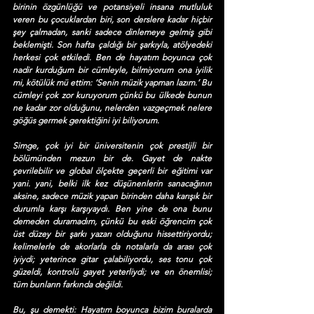
birinin özgünlüğü ve potansiyeli insana mutluluk 
veren bu çocuklardan biri, son derslere kadar hiçbir 
şey çalmadan, sanki sadece dinlemeye gelmiş gibi 
beklemişti. Son hafta çaldığı bir şarkıyla, atölyedeki 
herkesi çok etkiledi. Ben de hayatım boyunca çok 
nadir kurduğum bir cümleyle, bilmiyorum ona iyilik 
mi, kötülük mü ettim: ‘Senin müzik yapman lazım.’ Bu 
cümleyi çok zor kuruyorum çünkü bu ülkede bunun 
ne kadar zor olduğunu, nelerden vazgeçmek nelere 
göğüs germek gerektiğini iyi biliyorum.
Simge, çok iyi bir üniversitenin çok prestijli bir 
bölümünden mezun bir de. Gayet de nakte 
çevrilebilir ve global ölçekte geçerli bir eğitimi var 
yani. yani, belki ilk kez düşünenlerin sanacağının 
aksine, sadece müzik yapan birinden daha karışık bir 
durumla karşı karşıyaydı. Ben yine de ona bunu 
demeden duramadım, çünkü bu eski öğrencim çok 
üst düzey bir şarkı yazarı olduğunu hissettiriyordu; 
kelimelerle de akorlarla da notalarla da arası çok 
iyiydi; yeterince gitar çalabiliyordu, ses tonu çok 
güzeldi, kontrolü gayet yeterliydi; ve en önemlisi; 
tüm bunların farkında değildi. 
Bu, şu demekti: Hayatım boyunca bizim buralarda 