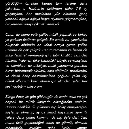
gördüğüm örnekler bunun tam tersine daha 
yakınken, o Haziran’ın üstünden daha 7-8 ay 
geçmişken, her meslekten yüz binlerce genç 
yetenek ağlaya ağlaya başka diyarlara göçmemişken, 
bir yetenek ortaya çıkmak üzereydi. 
Onun da aklına yattı galiba müzik yapmak ve birkaç 
yıl şarkıları üstünde çalıştık. Bu sırada bu şarkılardan 
oluşacak albümün en ideal ortaya çıkma yolları 
üzerine de çok çalıştık. Benim zamanım ve bazen de 
imkanlarım el vermediği için, tabii ki 2015 yazından 
itibaren hızlanan ülke bazındaki büyük savruluşların 
ve sıkıntıların da etkisiyle, belki yapmamız gereken 
hızda bitiremedik albümü, ama albümün prodüktörü 
ve davul hariç enstrümanların çoğunu çalan kişi 
olarak albümün kalıcı olması için elimden gelen her 
şeyi yaptığımı biliyorum.
Simge Pınar, ilk gün gibi bugün de senin uzun ve çok 
başarılı bir müzik kariyerin olacağından eminim. 
Bunun özellikle ilk yıllarının hiç kolay olmayacağını 
söylemiş olmanın, ayrıca kendi hayatımın aynı ilk 
yıllara denk gelen kısmının da hiç öyle dert üstü 
murat üstü geçmediğini senin de görmüş olmanın 
rahatlığıyla, mutlaka daha iyisini yapmış 