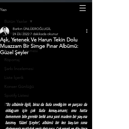
Yazı
Bütün Yazılar
Barkın ÜNLÜEROĞLUGİL
Bütün Yazılar
24 Eki 2022
7 dakikada okunur
Aşk, Yetenek Ve Harun Tekin Dolu
Albüm İncelemesi
Muazzam Bir Simge Pınar Albümü:
Sanatçı İncelemesi
Güzel Şeyler
Röportaj
Şarkı İncelemesi
Liste İçerik
Konser Günlüğü
Spotify Listesi
Diğer
“Bu albümle ilgili, biraz da fazla sevdiğim ve parçası da 
olduğum için çok fazla konuşamam; onu hatta 
övmemem bile gerekir belki ama yani madem bir yaşına 
basmış ‘Güzel Şeyler’, albümü bir kez baştan sona 
dinlemeniz mutluluk verir doğrusu. Çok emek ve düşünce 