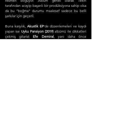
resmen boğuyor. Albüm genel olarak Tekin 
tarafından acayip başarılı bir prodüksiyona sahip olsa 
da bu “boğma” durumu maalesef sadece bu belli 
şarkılar için geçerli.
Buna karşılık, 
Akustik EP
’de düzenlemeleri ve kaydı 
yapan ise 
Uyku Pansiyon (2019)
 albümü ile dikkatleri 
çekmiş gitarist 
Efe Demiral
, yani daha önce 
değindiğimiz üzere Simge Pınar’ın erkek arkadaşı. 
Demiral’ın gerçekten de mükemmel bir iş çıkardığına 
tanıklık ediyoruz: 
Bu iki şarkının da stüdyo albümündeki versiyonlarına 
göre hem bariz bir şekilde tempoları düşürülmüş hem 
de altyapıları sadeleştirildiği ve akustik gitar ağırlıklı 
bir enstrüman düzeni oluşturulduğu için duygu 
yoğunluğu resmen patlama yapmış. Özetle bu iki 
şarkı, -gerçek anlamda da mecazi anlamda da- “aşk” 
ile buluşmuş. Bu ikiliden gelecekte daha fazla ortak 
şarkı bekliyoruz.
Gerçekten de içimizi ısıtan bu 
“Akustik EP”
 için 
Simge Pınar ise Instagram paylaşımında şu tatlı 
cümleleri kurmuş: 
“Tamemen evde kaydedilen bu 
mini albüm sonbahara hediye, kışa hazırlık olsun 