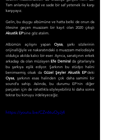
Tam anlamıyla doğal ve sade bir saf yetenek ile karşı 
karşıyayız.
Gelin, bu duygu albümüne ve hatta belki de onun da 
ötesine geçen muazzam bir kayıt olan 2020 çıkışlı 
Akustik EP
’sine göz atalım.
Albümün açılışını yapan 
Oysa
, şarkı sözlerinin 
orijinalliğiyle ve nakaratındaki o muazzam melodisiyle 
oldukça akılda kalıcı bir eser. Ayrıca, sanatçının erkek 
arkadaşı da olan müzisyen 
Efe Demiral
 da gitarlarıyla 
bu şarkıya eşlik ediyor. Şarkının bu stüdyo halini 
benimsemiş olsak da 
Güzel Şeyler Akustik EP
'deki 
Oysa
, şarkının esas halinden çok daha samimi bir 
sound’a sahip. Aslında, bu durumu EP’nin diğer 
parçaları için de rahatlıkla söyleyebiliriz ki daha sonra 
tekrar bu konuyu irdeleyeceğiz.
https://youtu.be/CZn6tuOyJj4