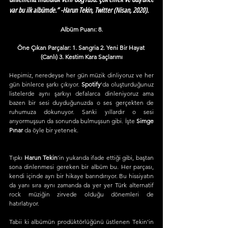
var bu ilk albümde.” -Harun Tekin, Twitter (Nisan, 2020).
Albüm Puanı: 8.
Öne Çıkan Parçalar: 1. Sangria 2. Yeni Bir Hayat 
(Canlı) 3. Kestim Kara Saçlarımı
Hepimiz, neredeyse her gün müzik dinliyoruz ve her 
gün binlerce şarkı çıkıyor. 
Spotify
'da oluşturduğunuz 
listelerde aynı şarkıyı defalarca dinleniyoruz ama 
bazen bir sesi duyduğunuzda o ses gerçekten de 
ruhumuza dokunuyor. Sanki yıllardır o sesi 
arıyormuşsun da sonunda bulmuşsun gibi. İşte 
Simge 
Pınar
 da öyle bir yetenek.
Tıpkı 
Harun Tekin
'in yukarıda ifade ettiği gibi, baştan 
sona dinlenmesi gereken bir albüm bu. Her parçası, 
kendi içinde ayrı bir hikaye barındırıyor. Bu hissiyatın 
da yanı sıra aynı zamanda da yer yer Türk alternatif 
rock müziğin zirvede olduğu dönemleri de 
hatırlatıyor. 
Tabii ki albümün prodüktörlüğünü üstlenen Tekin'in 