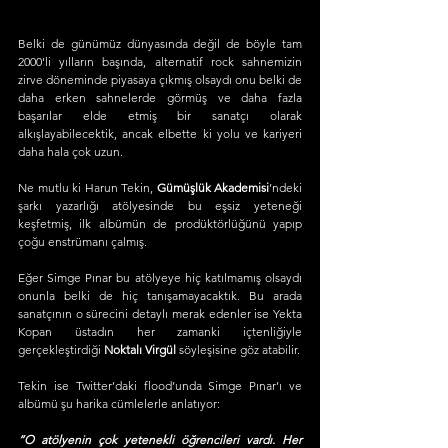
Belki de günümüz dünyasında değil de böyle tam 
2000'li yılların başında, alternatif rock sahnemizin 
zirve döneminde piyasaya çıkmış olsaydı onu belki de 
daha erken sahnelerde görmüş ve daha fazla 
başarılar elde etmiş bir sanatçı olarak 
alkışlayabilecektik, ancak elbette ki yolu ve kariyeri 
daha hala çok uzun.
Ne mutlu ki Harun Tekin, 
Gümüşlük Akademisi
’ndeki 
şarkı yazarlığı atölyesinde bu eşsiz yeteneği 
keşfetmiş, ilk albümün de prodüktörlüğünü yapıp 
çoğu enstrümanı çalmış. 
Eğer Simge Pınar bu atölyeye hiç katılmamış olsaydı 
onunla belki de hiç tanışamayacaktık. Bu arada 
sanatçının o sürecini detaylı merak edenler ise Yekta 
Kopan üstadın her zamanki içtenliğiyle 
gerçekleştirdiği 
Noktalı Virgül 
söyleşisine göz atabilir.
Tekin ise Twitter’daki flood’unda Simge Pınar’ı ve 
albümü şu harika cümlelerle anlatıyor: 
“O atölyenin çok yetenekli öğrencileri vardı. Her 